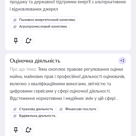
продажу та державної підтримки енергії з альтернативних
і відновлюваних джерел
Паливно-енергетичний комплекс
Агропромисловий комплекс
Оціночна діяльність
+1
Про що тема:
Тема охоплює правове регулювання оцінки
майна, майнових прав і професійної діяльності оцінювачів,
включно з кваліфікаційними вимогами, звітністю та
цифровими сервісами у сфері оціночної діяльності.
Відстеження нормативних і медійних змін у цій сфері
корисне для власника бізнесу, керівника, юриста або
Страхова діяльність
Фінансові послуги
бухгалтера під час оподаткування, приватизації, оренди
Будівельна діяльність
державного майна, корпоративних угод і перевірки
статусу суб'єктів оціночної діяльності