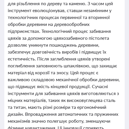
для різьблення по дереву та каменю. З часом цей
інструмент еволюціонував, ставши незамінним у
технологічних процесах первинної та вторинної
обробки деревини на деревообробних
підприємствах. Технологічний процес забивання
цвяхів за допомогою цвяхозабивного пістолета
дозволяє уникнути пошкоджень деревини,
забезпечує довговічність виробів і підвищує їх
естетичність. Після заглиблення цвяхів утворені
поглиблення заповнюють шпаклівкою, що захищає
матеріал від корозії та зносу. Цей процес є
важливою складовою механічної обробки деревини,
що підвищує якість кінцевої продукції. Сучасні
інструменти для забивання цвяхів виготовляються з
міцних матеріалів, таких як високовуглецева сталь
та титан, мають різні розміри та ергономічний
дизайн. Впровадження автоматичних та пружинних
механізмів значно полегшує роботу, зменшуючи
фізичне навантаження. Ці інновації сприяють