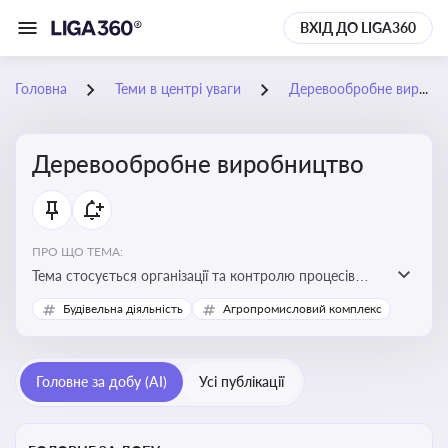
ВХІД ДО LIGA360
Головна
Теми в центрі уваги
Деревообробне виробництво
Деревообробне виробництво
ПРО ЩО ТЕМА:
Тема стосується організації та контролю процесів
переробки деревини, дотримання технічних
Будівельна діяльність
Агропромисловий комплекс
стандартів, екологічних вимог і безпеки праці на
деревообробних підприємствах
Головне за добу (AI)
Усі публікації