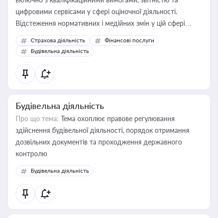
цифровими сервісами у сфері оціночної діяльності.
Відстеження нормативних і медійних змін у цій сфері
корисне для власника бізнесу, керівника, юриста або
Страхова діяльність
Фінансові послуги
бухгалтера під час оподаткування, приватизації, оренди
Будівельна діяльність
державного майна, корпоративних угод і перевірки
статусу суб'єктів оціночної діяльності
Будівельна діяльність
Про що тема:
Тема охоплює правове регулювання
здійснення будівельної діяльності, порядок отримання
дозвільних документів та проходження державного
контролю
Будівельна діяльність