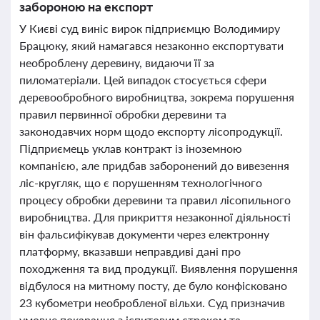
забороною на експорт
У Києві суд виніс вирок підприємцю Володимиру
Брацюку, який намагався незаконно експортувати
необроблену деревину, видаючи її за
пиломатеріали. Цей випадок стосується сфери
деревообробного виробництва, зокрема порушення
правил первинної обробки деревини та
законодавчих норм щодо експорту лісопродукції.
Підприємець уклав контракт із іноземною
компанією, але придбав заборонений до вивезення
ліс-кругляк, що є порушенням технологічного
процесу обробки деревини та правил лісопильного
виробництва. Для прикриття незаконної діяльності
він фальсифікував документи через електронну
платформу, вказавши неправдиві дані про
походження та вид продукції. Виявлення порушення
відбулося на митному посту, де було конфісковано
23 кубометри необробленої вільхи. Суд призначив
умовне покарання з іспитовим строком та