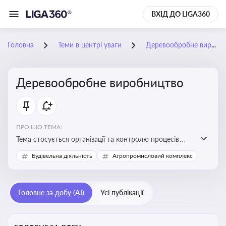
ВХІД ДО LIGA360
Головна
Теми в центрі уваги
Деревообробне виробництво
Деревообробне виробництво
ПРО ЩО ТЕМА:
Тема стосується організації та контролю процесів
переробки деревини, дотримання технічних
Будівельна діяльність
Агропромисловий комплекс
стандартів, екологічних вимог і безпеки праці на
деревообробних підприємствах
Головне за добу (AI)
Усі публікації