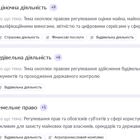
ціночна діяльність
+9
о що тема:
Тема охоплює правове регулювання оцінки майна, майнови
кваліфікаційними вимогами, звітністю та цифровими сервісами у сфер
дійних змін у цій сфері корисне для власника бізнесу, керівника, юр
Страхова діяльність
Фінансові послуги
Будівельна діяльність
иватизації, оренди державного майна, корпоративних угод і перевірки
удівельна діяльність
+6
о що тема:
Тема охоплює правове регулювання здійснення будівельн
кументів та проходження державного контролю
Будівельна діяльність
емельне право
+5
о що тема:
Регулювання прав та обов’язків суб’єктів у сфері корист
жливим для захисту майнових прав власників, орендарів та держави
сурсами
Будівельна діяльність
Агропромисловий комплекс