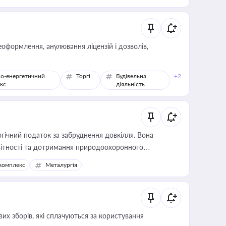
оформлення, анулювання ліцензій і дозволів,
о-енергетичний
Торгівля
Будівельна
+2
кс
діяльність
гічний податок за забруднення довкілля. Вона
звітності та дотримання природоохоронного
комплекс
Металургія
их зборів, які сплачуються за користування