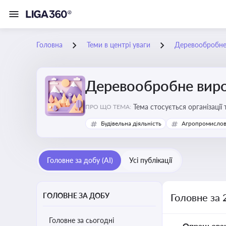
Головна
Теми в центрі уваги
Деревообробне
Деревообробне вир
Тема стосується організації
ПРО ЩО ТЕМА:
деревообробних підприємс
Будівельна діяльність
Агропромислов
Головне за добу (AI)
Усі публікації
ГОЛОВНЕ ЗА ДОБУ
Головне за
Головне за сьогодні
Опрацьова