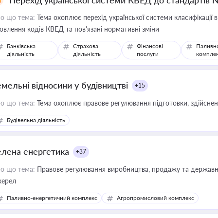
Перехід української системи КВЕД до стандартів 
о що тема:
Тема охоплює перехід української системи класифікації в
овлення кодів КВЕД та пов'язані нормативні зміни
Банківська
Страхова
Фінансові
Паливн
діяльність
діяльність
послуги
компле
емельні відносини у будівництві
+15
о що тема:
Тема охоплює правове регулювання підготовки, здійсненн
Будівельна діяльність
елена енергетика
+37
о що тема:
Правове регулювання виробництва, продажу та державної
ерел
Паливно-енергетичний комплекс
Агропромисловий комплекс