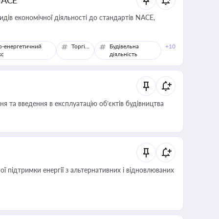
NACE
идів економічної діяльності до стандартів NACE,
о-енергетичний
Торгівля
Будівельна
+10
кс
діяльність
я та введення в експлуатацію об’єктів будівництва
 підтримки енергії з альтернативних і відновлюваних