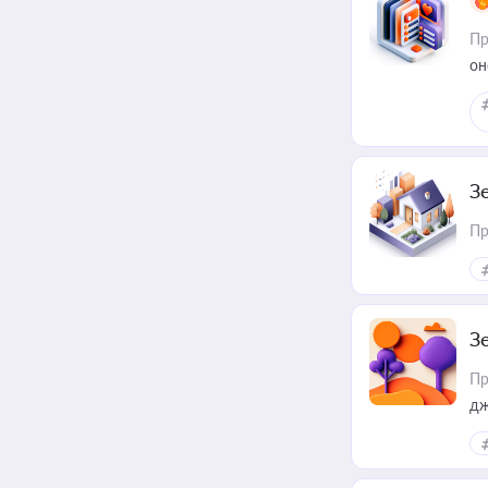
Пр
он
З
Пр
З
Пр
дж