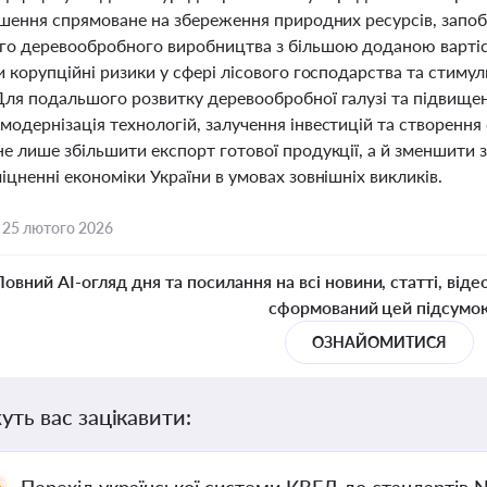
рішення спрямоване на збереження природних ресурсів, запоб
го деревообробного виробництва з більшою доданою варті
и корупційні ризики у сфері лісового господарства та стим
Для подальшого розвитку деревообробної галузі та підвище
модернізація технологій, залучення інвестицій та створення
не лише збільшити експорт готової продукції, а й зменшити 
іцненні економіки України в умовах зовнішніх викликів.
,
25 лютого 2026
Повний AI-огляд дня та посилання на всі новини, статті, віде
сформований цей підсумо
ОЗНАЙОМИТИСЯ
уть вас зацікавити: