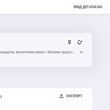
ВХІД ДО LIGA360
ндартів, екологічних вимог і безпеки праці на
о
ЕКСПОРТ