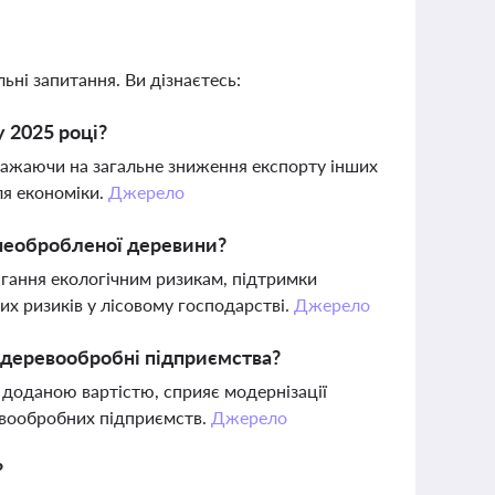
ьні запитання. Ви дізнаєтесь:
у 2025 році?
зважаючи на загальне зниження експорту інших
для економіки.
Джерело
 необробленої деревини?
гання екологічним ризикам, підтримки
их ризиків у лісовому господарстві.
Джерело
 деревообробні підприємства?
доданою вартістю, сприяє модернізації
евообробних підприємств.
Джерело
?