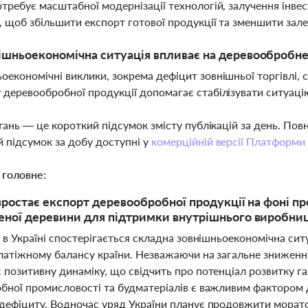
отребує масштабної модернізації технологій, залучення інве
, щоб збільшити експорт готової продукції та зменшити зал
ішньоекономічна ситуація впливає на деревообробне
оекономічні виклики, зокрема дефіцит зовнішньої торгівлі,
 деревообробної продукції допомагає стабілізувати ситуаці
тань — це короткий підсумок змісту публікацій за день. По
 підсумок за добу доступні у
комерційній версії Платформи
 головне:
 зростає експорт деревообробної продукції на фоні 
ної деревини для підтримки внутрішнього виробницт
 в Україні спостерігається складна зовнішньоекономічна сит
латіжному балансу країни. Незважаючи на загальне зниженн
позитивну динаміку, що свідчить про потенціал розвитку га
бної промисловості та будматеріалів є важливим фактором д
дефіциту. Водночас уряд України планує продовжити морато