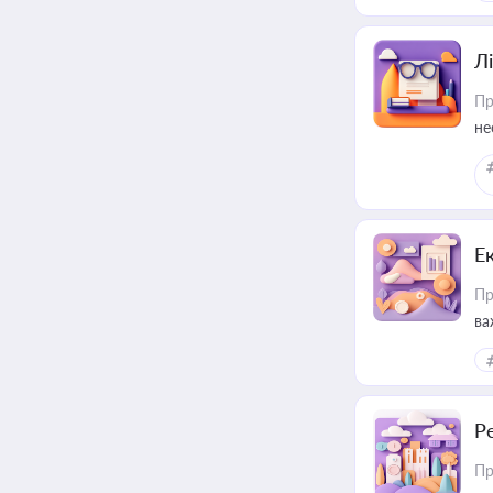
Лі
Пр
не
Е
Пр
ва
за
Р
Пр