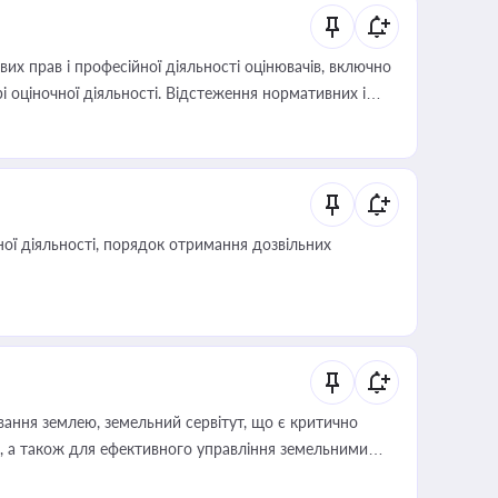
х прав і професійної діяльності оцінювачів, включно
і оціночної діяльності. Відстеження нормативних і
иста або бухгалтера під час оподаткування,
 статусу суб'єктів оціночної діяльності
ої діяльності, порядок отримання дозвільних
ування землею, земельний сервітут, що є критично
, а також для ефективного управління земельними