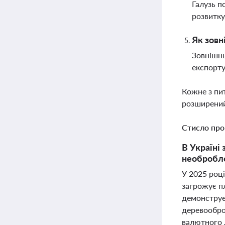
Галузь п
розвитку
Як зовн
Зовнішнь
експорту
Кожне з пи
розширений
Стисло про
В Україні
необробле
У 2025 році
загрожує п
демонструє 
деревообро
валютного 