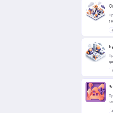
О
Пр
з 
ме
пр
Б
Пр
до
З
Пр
ва
ре