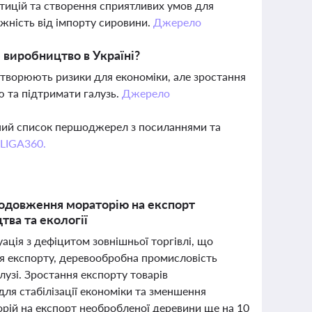
стицій та створення сприятливих умов для
ежність від імпорту сировини.
Джерело
 виробництво в Україні?
 створюють ризики для економіки, але зростання
ю та підтримати галузь.
Джерело
вний список першоджерел з посиланнями та
 LIGA360.
продовження мораторію на експорт
ва та екології
уація з дефіцитом зовнішньої торгівлі, що
я експорту, деревообробна промисловість
лузі. Зростання експорту товарів
ля стабілізації економіки та зменшення
рій на експорт необробленої деревини ще на 10