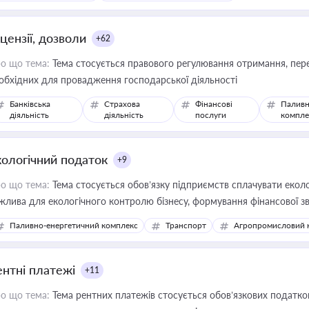
цензії, дозволи
+62
о що тема:
Тема стосується правового регулювання отримання, пере
обхідних для провадження господарської діяльності
Банківська
Страхова
Фінансові
Паливн
діяльність
діяльність
послуги
компле
кологічний податок
+9
о що тема:
Тема стосується обов’язку підприємств сплачувати еколо
жлива для екологічного контролю бізнесу, формування фінансової 
конодавства
Паливно-енергетичний комплекс
Транспорт
Агропромисловий 
ентні платежі
+11
о що тема:
Тема рентних платежів стосується обов’язкових податков