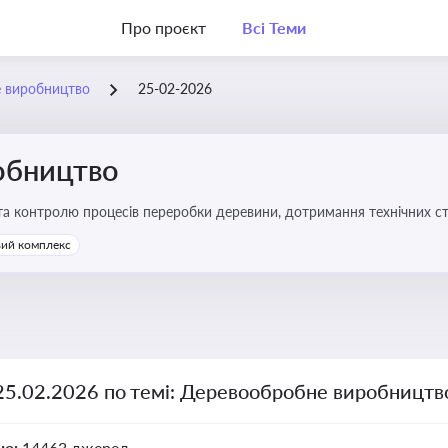
Про проєкт
Всі Теми
 виробництво
25-02-2026
обництво
 та контролю процесів переробки деревини, дотримання технічних ста
твах
ий комплекс
 25.02.2026 по темі: Деревообробне виробництв
но:
14463 джерел