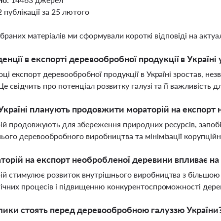
2 публікації за 25 лютого
ібраних матеріалів ми сформували короткі відповіді на актуал
денції в експорті деревообробної продукції в Україні 
оці експорт деревообробної продукції в Україні зростав, не
 Це свідчить про потенціал розвитку галузі та її важливість 
Україні планують продовжити мораторій на експорт
й продовжують для збереження природних ресурсів, запобі
ього деревообробного виробництва та мінімізації корупційн
торій на експорт необробленої деревини впливає на
й стимулює розвиток внутрішнього виробництва з більшою 
ічних процесів і підвищенню конкурентоспроможності дер
лики стоять перед деревообробною галуззю України