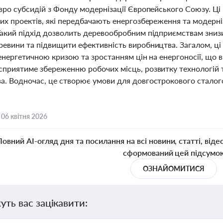
вро субсидій з Фонду модернізації Європейського Союзу. Ці
них проектів, які передбачають енергозбереження та модерн
Такий підхід дозволить деревообробним підприємствам зниз
евини та підвищити ефективність виробництва. Загалом, ці 
з енергетичною кризою та зростанням цін на енергоносії, що
сприятиме збереженню робочих місць, розвитку технологій 
а. Водночас, це створює умови для довгострокового сталого
,
06 квітня 2026
Повний AI-огляд дня та посилання на всі новини, статті, віде
сформований цей підсумо
ОЗНАЙОМИТИСЯ
уть вас зацікавити: