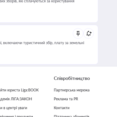
их зборів, які сплачуються за користування
, включаючи туристичний збір, плату за земельні
Співробітництво
айти юриста Liga:BOOK
Партнерська мережа
адемія ЛІГА:ЗАКОН
Реклама та PR
и в центрі уваги
Контакти
 рішення і продукти
Підтримка абонентів