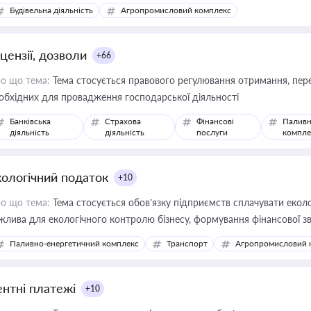
сурсами
Будівельна діяльність
Агропромисловий комплекс
цензії, дозволи
+66
о що тема:
Тема стосується правового регулювання отримання, пере
обхідних для провадження господарської діяльності
Банківська
Страхова
Фінансові
Паливн
діяльність
діяльність
послуги
компле
кологічний податок
+10
о що тема:
Тема стосується обов’язку підприємств сплачувати еколо
жлива для екологічного контролю бізнесу, формування фінансової 
конодавства
Паливно-енергетичний комплекс
Транспорт
Агропромисловий 
ентні платежі
+10