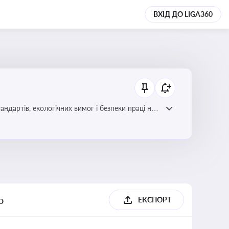
ВХІД ДО LIGA360
ндартів, екологічних вимог і безпеки праці на
о
ЕКСПОРТ