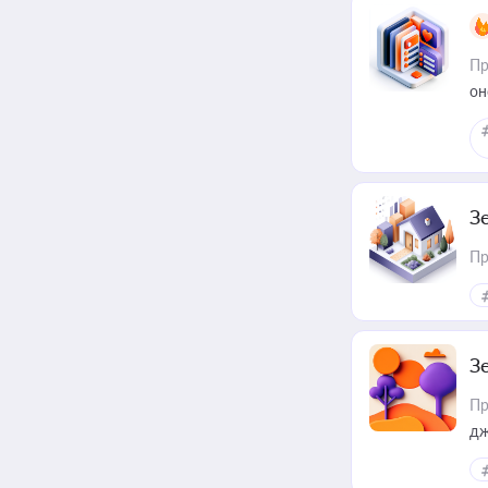
Пр
он
З
Пр
З
Пр
дж