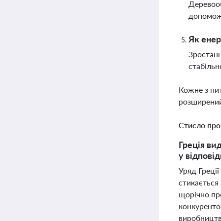
Деревооб
допоможе
Як енер
Зростанн
стабільн
Кожне з пи
розширений
Стисло про
Греція ви
у відпові
Уряд Греці
стикається 
щорічно про
конкуренто
виробництв