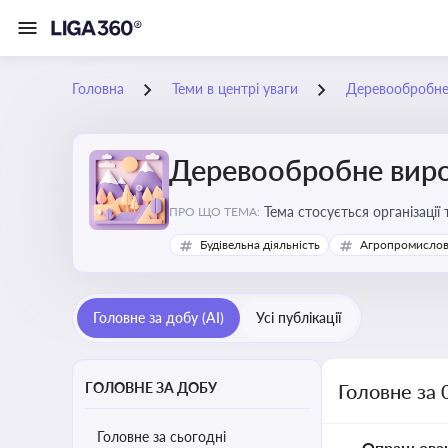
Головна
Теми в центрі уваги
Деревообробне
Деревообробне вир
Тема стосується організації
ПРО ЩО ТЕМА:
деревообробних підприємс
Будівельна діяльність
Агропромислов
Головне за добу (AI)
Усі публікації
ГОЛОВНЕ ЗА ДОБУ
Головне за
Головне за сьогодні
Опрацьова