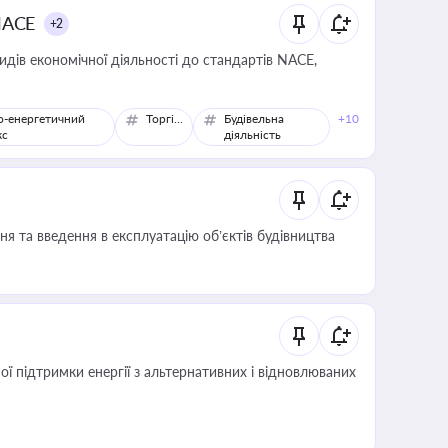
NACE
+2
идів економічної діяльності до стандартів NACE,
о-енергетичний
Торгівля
Будівельна
+10
кс
діяльність
я та введення в експлуатацію об’єктів будівництва
 підтримки енергії з альтернативних і відновлюваних