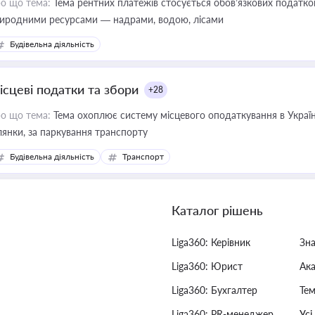
о що тема:
Тема рентних платежів стосується обов’язкових податков
иродними ресурсами — надрами, водою, лісами
Будівельна діяльність
ісцеві податки та збори
+28
о що тема:
Тема охоплює систему місцевого оподаткування в Україні
ділянки, за паркування транспорту
Будівельна діяльність
Транспорт
Каталог рішень
Liga360: Керівник
Зн
Liga360: Юрист
Ак
Liga360: Бухгалтер
Тем
Liga360: PR-менеджер
Усі