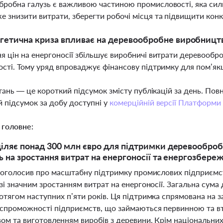
робна галузь є важливою частиною промисловості, яка силь
 знизити витрати, зберегти робочі місця та підвищити ко
гетична криза впливає на деревообробне виробництв
я цін на енергоносії збільшує виробничі витрати деревообр
ості. Тому уряд впроваджує фінансову підтримку для пом’як
тань — це короткий підсумок змісту публікацій за день. По
 підсумок за добу доступні у
комерційній версії Платформи
 головне:
діляє понад 300 млн євро для підтримки деревооброб
дь на зростання витрат на енергоносії та енергозбере
ї оголосив про масштабну підтримку промислових підприємс
зі значним зростанням витрат на енергоносії. Загальна сум
тягом наступних п’яти років. Ця підтримка спрямована на з
спроможності підприємств, що займаються первинною та в
ом та виготовленням виробів з деревини. Крім національних 