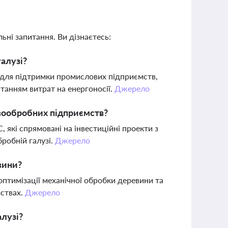
ьні запитання. Ви дізнаєтесь:
галузі?
в для підтримки промислових підприємств,
танням витрат на енергоносії.
Джерело
евообробних підприємств?
, які спрямовані на інвестиційні проекти з
робній галузі.
Джерело
вини?
тимізації механічної обробки деревини та
ствах.
Джерело
алузі?