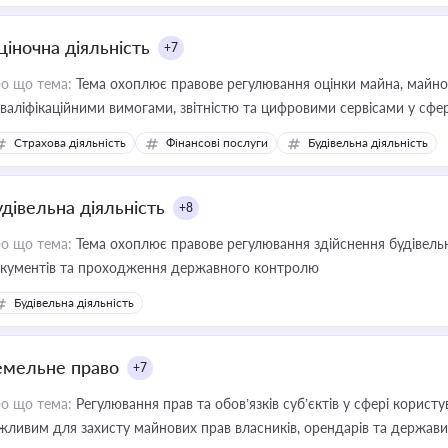
ціночна діяльність
+7
о що тема:
Тема охоплює правове регулювання оцінки майна, майнови
кваліфікаційними вимогами, звітністю та цифровими сервісами у сфер
дійних змін у цій сфері корисне для власника бізнесу, керівника, юр
Страхова діяльність
Фінансові послуги
Будівельна діяльність
иватизації, оренди державного майна, корпоративних угод і перевірки
удівельна діяльність
+8
о що тема:
Тема охоплює правове регулювання здійснення будівельн
кументів та проходження державного контролю
Будівельна діяльність
емельне право
+7
о що тема:
Регулювання прав та обов’язків суб’єктів у сфері корист
жливим для захисту майнових прав власників, орендарів та держави