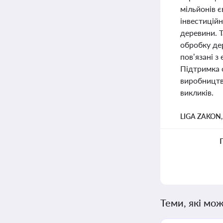
мільйонів є
інвестицій
деревини. 
обробку дер
пов’язані 
Підтримка 
виробництв
викликів.
LIGA ZAKON
Теми, які мож