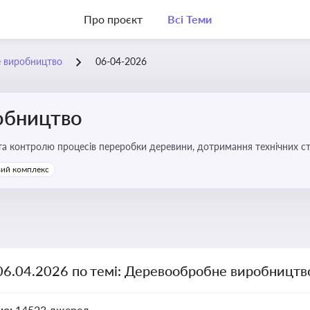
Про проєкт
Всі Теми
 виробництво
06-04-2026
обництво
 та контролю процесів переробки деревини, дотримання технічних ста
твах
ий комплекс
 06.04.2026 по темі: Деревообробне виробництв
но:
14523 джерел