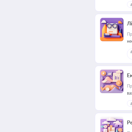
ре
Лі
Пр
не
Е
Пр
ва
за
Р