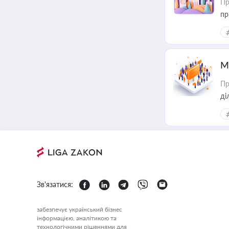
Пр
пр
М
Пр
Зв'язатися:
забезпечує український бізнес
інформацією, аналітикою та
технологічними рішеннями для