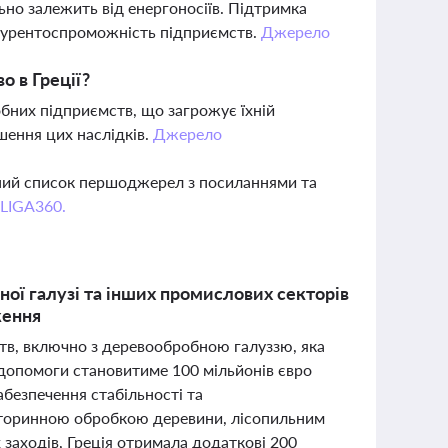
но залежить від енергоносіїв. Підтримка
нкурентоспроможність підприємств.
Джерело
о в Греції?
обних підприємств, що загрожує їхній
шення цих наслідків.
Джерело
вний список першоджерел з посиланнями та
 LIGA360.
ної галузі та інших промислових секторів
ження
тв, включно з деревообробною галуззю, яка
а допомоги становитиме 100 мільйонів євро
абезпечення стабільності та
торинною обробкою деревини, лісопильним
заходів, Греція отримала додаткові 200