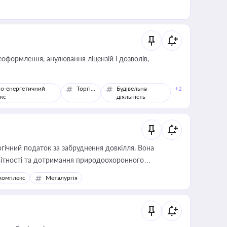
оформлення, анулювання ліцензій і дозволів,
о-енергетичний
Торгівля
Будівельна
+2
кс
діяльність
гічний податок за забруднення довкілля. Вона
звітності та дотримання природоохоронного
комплекс
Металургія