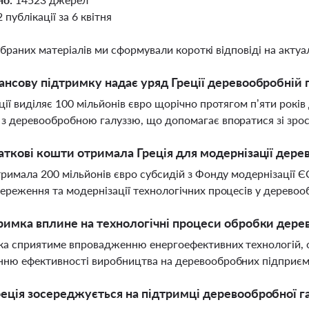
2 публікації за 6 квітня
ібраних матеріалів ми сформували короткі відповіді на актуал
ансову підтримку надає уряд Греції деревообробній 
ції виділяє 100 мільйонів євро щорічно протягом п’яти рокі
з деревообробною галуззю, що допомагає впоратися зі зрос
аткові кошти отримала Греція для модернізації дер
тримала 200 мільйонів євро субсидій з Фонду модернізації ЄС
ереження та модернізації технологічних процесів у деревооб
римка вплине на технологічні процеси обробки дере
а сприятиме впровадженню енергоефективних технологій, оп
нню ефективності виробництва на деревообробних підприєм
еція зосереджується на підтримці деревообробної г