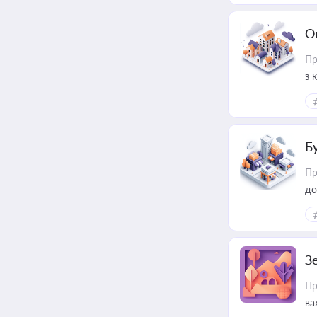
О
Пр
з 
ме
пр
Б
Пр
до
З
Пр
ва