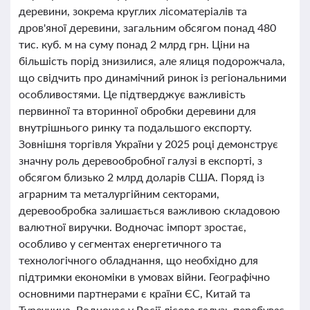
деревини, зокрема круглих лісоматеріалів та
дров'яної деревини, загальним обсягом понад 480
тис. куб. м на суму понад 2 млрд грн. Ціни на
більшість порід знизилися, але ялиця подорожчала,
що свідчить про динамічний ринок із регіональними
особливостями. Це підтверджує важливість
первинної та вторинної обробки деревини для
внутрішнього ринку та подальшого експорту.
Зовнішня торгівля України у 2025 році демонструє
значну роль деревообробної галузі в експорті, з
обсягом близько 2 млрд доларів США. Поряд із
аграрним та металургійним секторами,
деревообробка залишається важливою складовою
валютної виручки. Водночас імпорт зростає,
особливо у сегментах енергетичного та
технологічного обладнання, що необхідно для
підтримки економіки в умовах війни. Географічно
основними партнерами є країни ЄС, Китай та
Туреччина. Водночас у Росії лісова галузь перебуває