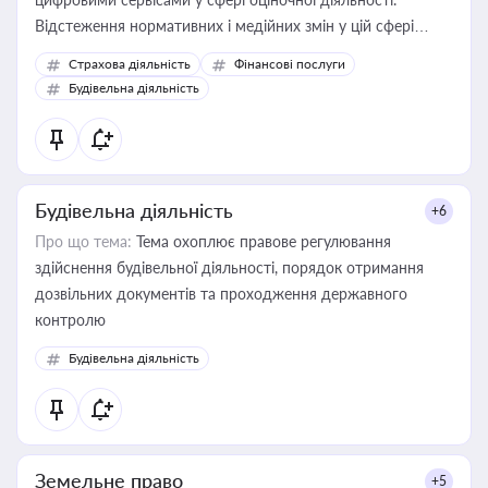
Відстеження нормативних і медійних змін у цій сфері
корисне для власника бізнесу, керівника, юриста або
Страхова діяльність
Фінансові послуги
бухгалтера під час оподаткування, приватизації, оренди
Будівельна діяльність
державного майна, корпоративних угод і перевірки
статусу суб'єктів оціночної діяльності
Будівельна діяльність
+6
Про що тема:
Тема охоплює правове регулювання
здійснення будівельної діяльності, порядок отримання
дозвільних документів та проходження державного
контролю
Будівельна діяльність
Земельне право
+5