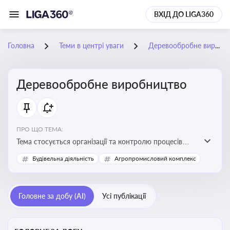
ВХІД ДО LIGA360
Головна
Теми в центрі уваги
Деревообробне виробництво
Деревообробне виробництво
ПРО ЩО ТЕМА:
Тема стосується організації та контролю процесів
переробки деревини, дотримання технічних
Будівельна діяльність
Агропромисловий комплекс
стандартів, екологічних вимог і безпеки праці на
деревообробних підприємствах
Головне за добу (AI)
Усі публікації