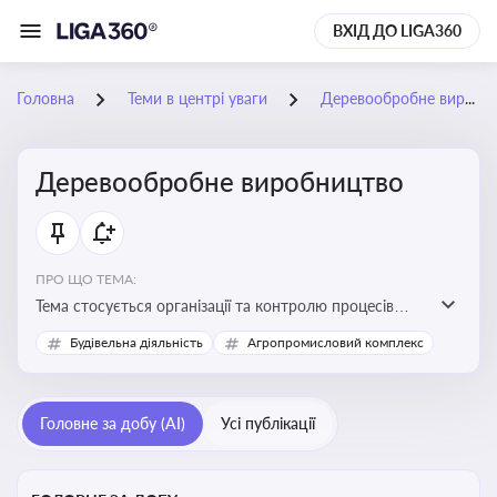
ВХІД ДО LIGA360
Головна
Теми в центрі уваги
Деревообробне виробництво
Деревообробне виробництво
ПРО ЩО ТЕМА:
Тема стосується організації та контролю процесів
переробки деревини, дотримання технічних
Будівельна діяльність
Агропромисловий комплекс
стандартів, екологічних вимог і безпеки праці на
деревообробних підприємствах
Головне за добу (AI)
Усі публікації