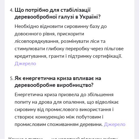
Що потрібно для стабілізації
деревообробної галузі в Україні?
Необхідно відновити сировинну базу до
довоєнного рівня, прискорити
лісовпорядкування, розмінувати ліси та
стимулювати глибоку переробку через пільгове
кредитування, гранти і підтримку сертифікації.
Джерело
Як енергетична криза впливає на
деревообробне виробництво?
Енергетична криза призвела до збільшення
попиту на дрова для опалення, що відволікає
сировину від промислового використання і
створює конкуренцію між побутовим і
промисловим споживанням деревини.
Джерело
Кожне з питань — це короткий підсумок змісту