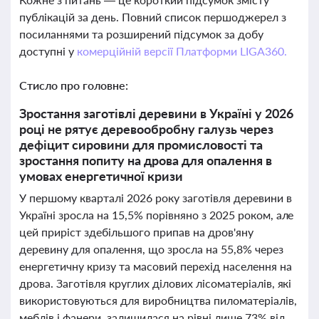
публікацій за день. Повний список першоджерел з
посиланнями та розширений підсумок за добу
доступні у
комерційній версії Платформи LIGA360.
Стисло про головне:
Зростання заготівлі деревини в Україні у 2026
році не рятує деревообробну галузь через
дефіцит сировини для промисловості та
зростання попиту на дрова для опалення в
умовах енергетичної кризи
У першому кварталі 2026 року заготівля деревини в
Україні зросла на 15,5% порівняно з 2025 роком, але
цей приріст здебільшого припав на дров'яну
деревину для опалення, що зросла на 55,8% через
енергетичну кризу та масовий перехід населення на
дрова. Заготівля круглих ділових лісоматеріалів, які
використовуються для виробництва пиломатеріалів,
меблів і фанери, залишилася на рівні лише 73% від