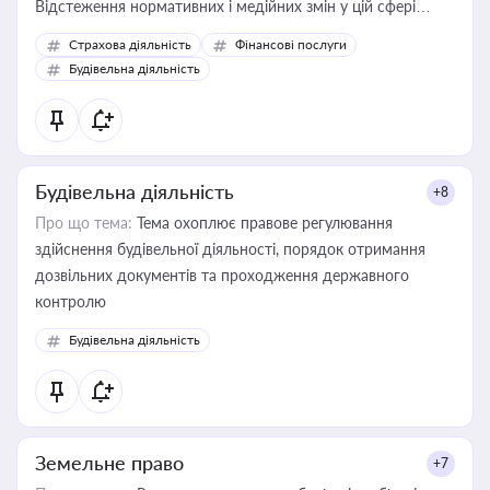
Відстеження нормативних і медійних змін у цій сфері
корисне для власника бізнесу, керівника, юриста або
Страхова діяльність
Фінансові послуги
бухгалтера під час оподаткування, приватизації, оренди
Будівельна діяльність
державного майна, корпоративних угод і перевірки
статусу суб'єктів оціночної діяльності
Будівельна діяльність
+8
Про що тема:
Тема охоплює правове регулювання
здійснення будівельної діяльності, порядок отримання
дозвільних документів та проходження державного
контролю
Будівельна діяльність
Земельне право
+7