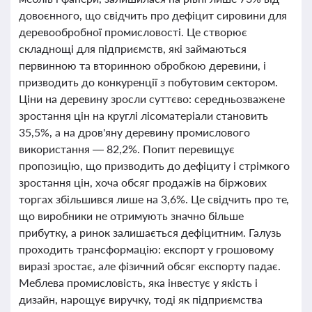
довоєнного, що свідчить про дефіцит сировини для
деревообробної промисловості. Це створює
складнощі для підприємств, які займаються
первинною та вторинною обробкою деревини, і
призводить до конкуренції з побутовим сектором.
Ціни на деревину зросли суттєво: середньозважене
зростання цін на круглі лісоматеріали становить
35,5%, а на дров'яну деревину промислового
використання — 82,2%. Попит перевищує
пропозицію, що призводить до дефіциту і стрімкого
зростання цін, хоча обсяг продажів на біржових
торгах збільшився лише на 3,6%. Це свідчить про те,
що виробники не отримують значно більше
прибутку, а ринок залишається дефіцитним. Галузь
проходить трансформацію: експорт у грошовому
виразі зростає, але фізичний обсяг експорту падає.
Меблева промисловість, яка інвестує у якість і
дизайн, нарощує виручку, тоді як підприємства