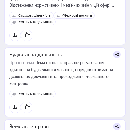
Відстеження нормативних і медійних змін у цій сфері
корисне для власника бізнесу, керівника, юриста або
Страхова діяльність
Фінансові послуги
бухгалтера під час оподаткування, приватизації, оренди
Будівельна діяльність
державного майна, корпоративних угод і перевірки
статусу суб'єктів оціночної діяльності
Будівельна діяльність
+2
Про що тема:
Тема охоплює правове регулювання
здійснення будівельної діяльності, порядок отримання
дозвільних документів та проходження державного
контролю
Будівельна діяльність
Земельне право
+1