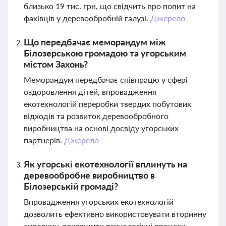
близько 19 тис. грн, що свідчить про попит на
фахівців у деревообробній галузі.
Джерело
Що передбачає меморандум між
Білозерською громадою та угорським
містом Захонь?
Меморандум передбачає співпрацю у сфері
оздоровлення дітей, впровадження
екотехнологій переробки твердих побутових
відходів та розвиток деревообробного
виробництва на основі досвіду угорських
партнерів.
Джерело
Як угорські екотехнології вплинуть на
деревообробне виробництво в
Білозерській громаді?
Впровадження угорських екотехнологій
дозволить ефективно використовувати вторинну
сировину, покращити технологічні процеси