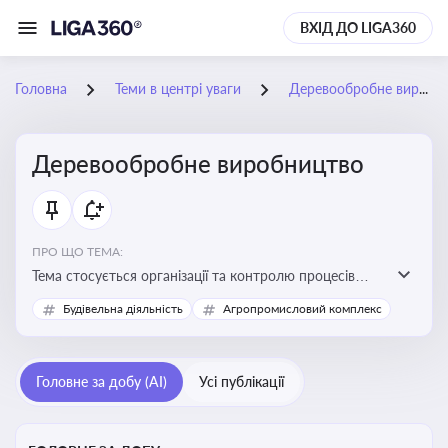
ВХІД ДО LIGA360
Головна
Теми в центрі уваги
Деревообробне виробництво
Деревообробне виробництво
ПРО ЩО ТЕМА:
Тема стосується організації та контролю процесів
переробки деревини, дотримання технічних
Будівельна діяльність
Агропромисловий комплекс
стандартів, екологічних вимог і безпеки праці на
деревообробних підприємствах
Головне за добу (AI)
Усі публікації