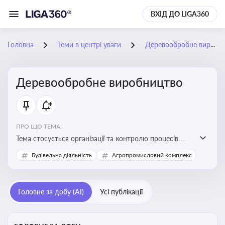
ВХІД ДО LIGA360
Головна
Теми в центрі уваги
Деревообробне виробництво
Деревообробне виробництво
ПРО ЩО ТЕМА:
Тема стосується організації та контролю процесів
переробки деревини, дотримання технічних
Будівельна діяльність
Агропромисловий комплекс
стандартів, екологічних вимог і безпеки праці на
деревообробних підприємствах
Головне за добу (AI)
Усі публікації