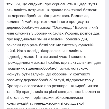
техніки, що свідчить про серйозність інциденту та
важливість дотримання правил пожежної безпеки
на деревообробних підприємствах. Водночас,
колишній майстер технологічного процесу на
деревообробному заводі "Осмолода" Василь, який
нині служить у Збройних Силах України, розповідає
про кардинальні зміни у веденні бойових дій,
зокрема про роль безпілотних систем у сучасній
війні. Його досвід підкреслює важливість
відповідальності та активної участі кожного
громадянина у захисті країни, що є актуальним і для
працівників деревообробної галузі, які також
можуть бути залучені до оборони. У контексті
розвитку деревообробної галузі, підприємство у
Броварах оголосило про розширення виробництва
та набір працівників на різні спеціальності, включно
зі столярами, порізчиками, збиральниками
конструкцій та менеджерами зі складської
логістики. Пропонуються офіційне