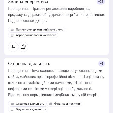
Зелена енергетика
+11
Про що тема:
Правове регулювання виробництва,
продажу та державної підтримки енергії з альтернативних
і відновлюваних джерел
Паливно-енергетичний комплекс
Агропромисловий комплекс
Оціночна діяльність
+1
Про що тема:
Тема охоплює правове регулювання оцінки
майна, майнових прав і професійної діяльності оцінювачів,
включно з кваліфікаційними вимогами, звітністю та
цифровими сервісами у сфері оціночної діяльності.
Відстеження нормативних і медійних змін у цій сфері
корисне для власника бізнесу, керівника, юриста або
Страхова діяльність
Фінансові послуги
бухгалтера під час оподаткування, приватизації, оренди
Будівельна діяльність
державного майна, корпоративних угод і перевірки