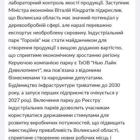
лабораторний контроль якості продукції. Заступник
Міністра економіки Віталій Кіндратів підкреслив,
що Волинська область має значний потенціал у
деревообробній сфері, але наразі переважно
експортує необроблену сировину. Індустріальний
парк "Горохів" має стати майданчиком для
створення продукції з вищою доданою вартістю,
що сприятиме економічному зростанню регіону.
Керуючою компанією парку є ТзОВ "Нью Лайн
Девелопмент", яка пов’язана з відомими
бізнесменами та народними депутатами.
Будівництво інфраструктури триватиме до 2030
року, а запуск перших підприємств очікується у
2027 році. Включення парку до Реєстру
індустріальних парків дозволить учасникам
користуватися державними стимулами для
розвитку виробничих потужностей, що підвищить
інвестиційну привабливість Волинської області,
сприятиме створенню нових робочих місць і