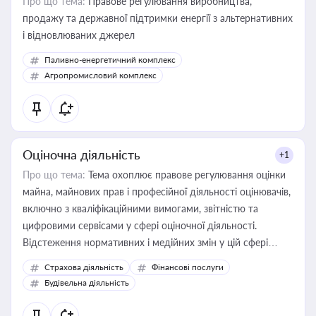
Про що тема:
Правове регулювання виробництва,
продажу та державної підтримки енергії з альтернативних
і відновлюваних джерел
Паливно-енергетичний комплекс
Агропромисловий комплекс
Оціночна діяльність
+1
Про що тема:
Тема охоплює правове регулювання оцінки
майна, майнових прав і професійної діяльності оцінювачів,
включно з кваліфікаційними вимогами, звітністю та
цифровими сервісами у сфері оціночної діяльності.
Відстеження нормативних і медійних змін у цій сфері
корисне для власника бізнесу, керівника, юриста або
Страхова діяльність
Фінансові послуги
бухгалтера під час оподаткування, приватизації, оренди
Будівельна діяльність
державного майна, корпоративних угод і перевірки
статусу суб'єктів оціночної діяльності