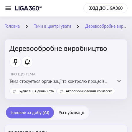
ВХІД ДО LIGA360
Головна
Теми в центрі уваги
Деревообробне виробництво
Деревообробне виробництво
ПРО ЩО ТЕМА:
Тема стосується організації та контролю процесів
переробки деревини, дотримання технічних
Будівельна діяльність
Агропромисловий комплекс
стандартів, екологічних вимог і безпеки праці на
деревообробних підприємствах
Головне за добу (AI)
Усі публікації