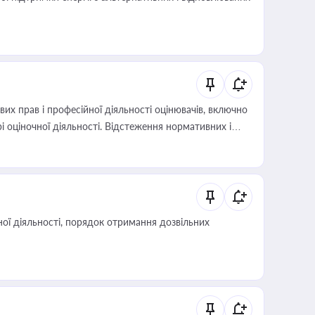
х прав і професійної діяльності оцінювачів, включно
і оціночної діяльності. Відстеження нормативних і
иста або бухгалтера під час оподаткування,
 статусу суб'єктів оціночної діяльності
ої діяльності, порядок отримання дозвільних