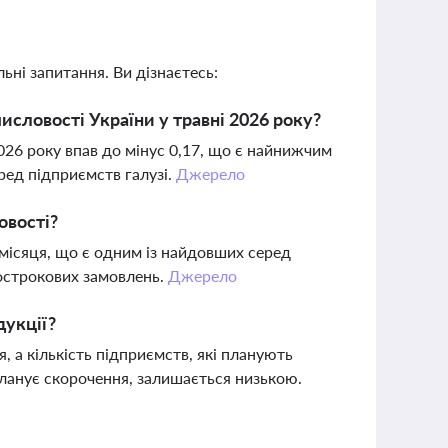
ьні запитання. Ви дізнаєтесь:
исловості України у травні 2026 року?
2026 року впав до мінус 0,17, що є найнижчим
ред підприємств галузі.
Джерело
овості?
місяця, що є одним із найдовших серед
гострокових замовлень.
Джерело
дукції?
 а кількість підприємств, які планують
планує скорочення, залишається низькою.