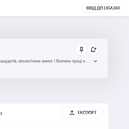
ВХІД ДО LIGA360
ндартів, екологічних вимог і безпеки праці на
о
ЕКСПОРТ