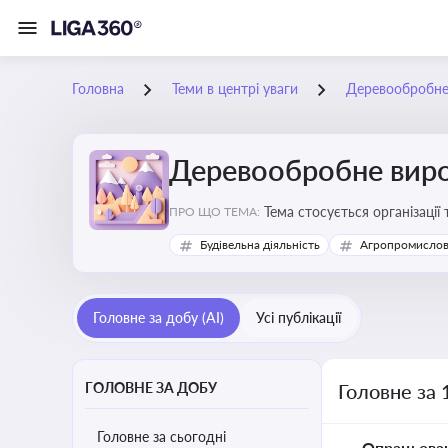
Головна
Теми в центрі уваги
Деревообробне
Деревообробне вир
Тема стосується організації
ПРО ЩО ТЕМА:
деревообробних підприємс
Будівельна діяльність
Агропромислов
Головне за добу (AI)
Усі публікації
ГОЛОВНЕ ЗА ДОБУ
Головне за
Головне за сьогодні
Опрацьова