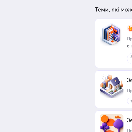
Теми, які мож
Пр
он
З
Пр
З
Пр