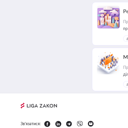
Р
Пр
пр
М
Пр
Зв'язатися: