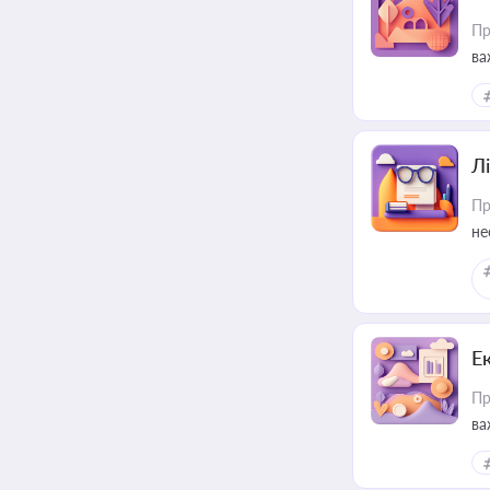
Пр
ва
ре
Лі
Пр
не
Е
Пр
ва
за