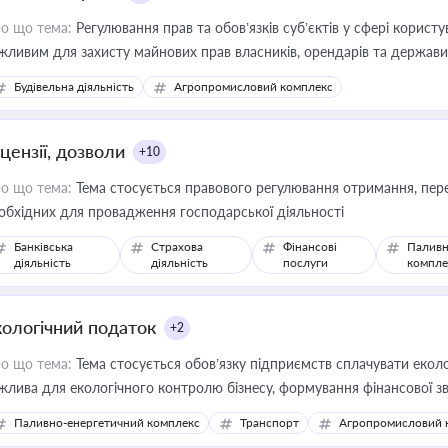
о що тема:
Регулювання прав та обов’язків суб’єктів у сфері корист
жливим для захисту майнових прав власників, орендарів та держави
сурсами
Будівельна діяльність
Агропромисловий комплекс
цензії, дозволи
+10
о що тема:
Тема стосується правового регулювання отримання, пере
обхідних для провадження господарської діяльності
Банківська
Страхова
Фінансові
Паливн
діяльність
діяльність
послуги
компле
кологічний податок
+2
о що тема:
Тема стосується обов’язку підприємств сплачувати еколо
жлива для екологічного контролю бізнесу, формування фінансової 
конодавства
Паливно-енергетичний комплекс
Транспорт
Агропромисловий 