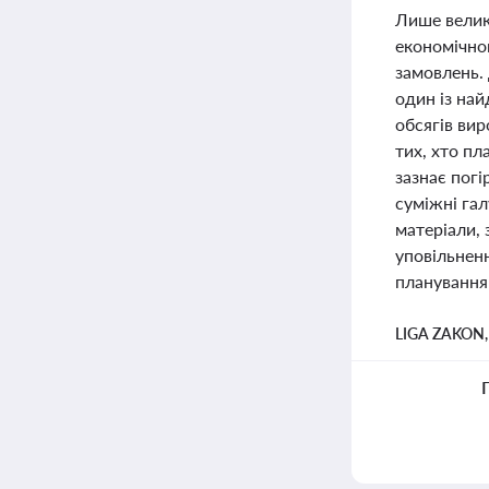
Лише велик
економічно
замовлень.
один із на
обсягів вир
тих, хто п
зазнає пог
суміжні гал
матеріали, 
уповільненн
планування
LIGA ZAKON