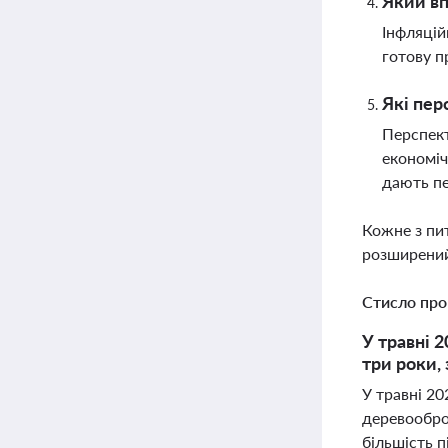
Який вп
Інфляцій
готову п
Які пер
Перспект
економіч
дають пе
Кожне з пи
розширений
Стисло про
У травні 
три роки,
У травні 20
деревообро
більшість п