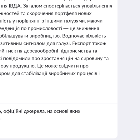
ння ІВДА. Загалом спостерігається уповільнення
ужностей та скорочення портфеля нових
ість у порівнянні з іншими галузями, маючи
тенденція по промисловості — це зниження
 збільшувати виробництво. Водночас кількість
озитивним сигналом для галузі. Експорт також
ий тиск на деревообробні підприємства та
кі повідомили про зростання цін на сировину та
отову продукцію. Це може свідчити про
ром для стабілізації виробничих процесів і
о, офіційні джерела, на основі яких
к