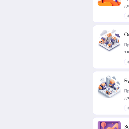
дж
О
Пр
з 
ме
пр
Б
Пр
до
З