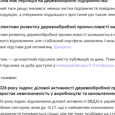
лив має інфляція на деревообробні підприємства?
ний тиск дещо знизився: менша частка підприємств повідомл
родукцію, а очікування подальшого зростання цін також зм
спективи розвитку деревообробної промисловості на
иви розвитку деревообробної промисловості залишаються н
ного відновлення, але стабільний портфель замовлень і низ
вні підстави для оптимізму.
Джерело
тань — це короткий підсумок змісту публікацій за день. По
 підсумок за добу доступні у
комерційній версії Платформи
 головне:
2026 року індекс ділової активності деревообробної 
 зростає невизначеність у виробництві та замовленн
26 року індекс відновлення ділової активності (ІВДА) в укра
бним сектором, впав до -0,17, що є найнижчим показником з 
ідприємств почуваються гірше, ніж рік тому, особливо це ст