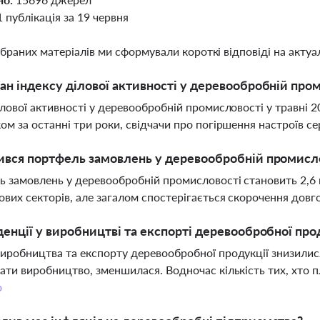
1 публікація за 19 червня
ібраних матеріалів ми сформували короткі відповіді на актуал
ан індексу ділової активності у деревообробній пром
ілової активності у деревообробній промисловості у травні 
ом за останні три роки, свідчачи про погіршення настроїв се
ився портфель замовлень у деревообробній промисл
 замовлень у деревообробній промисловості становить 2,6 
вих секторів, але загалом спостерігається скорочення дов
денції у виробництві та експорті деревообробної про
иробництва та експорту деревообробної продукції знизилися,
ати виробництво, зменшилася. Водночас кількість тих, хто 
о