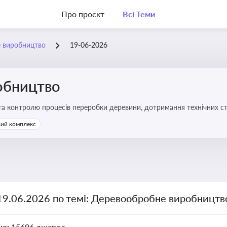
Про проєкт
Всі Теми
 виробництво
19-06-2026
обництво
 та контролю процесів переробки деревини, дотримання технічних ста
твах
ий комплекс
 19.06.2026 по темі: Деревообробне виробництв
но:
15696 джерел