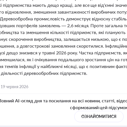
і підприємства мають дещо кращі, але все ще від'ємні значе
го відновлення, зменшення завантаженості виробничих пот
 Деревообробна промисловість демонструє відносну стабільн
йдовших портфелів замовлень — 2,6 місяця. Проте загальна 
обництва та зменшення кількості підприємств, які планують
ланує скорочення виробництва, залишається низькою, що є п
іршення, а довгострокові замовлення скоротилися. Інфляційн
узі дещо знизився у травні 2026 року. Частка підприємств, я
зменшилася, як і очікування подальшого зростання цін на г
я темпів інфляції у найближчі місяці, що є позитивним факто
 діяльності деревообробних підприємств.
,
19 червня 2026
Повний AI-огляд дня та посилання на всі новини, статті, віде
сформований цей підсумо
ОЗНАЙОМИТИСЯ