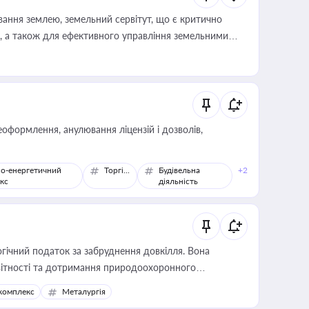
ування землею, земельний сервітут, що є критично
, а також для ефективного управління земельними
оформлення, анулювання ліцензій і дозволів,
о-енергетичний
Торгівля
Будівельна
+2
кс
діяльність
гічний податок за забруднення довкілля. Вона
звітності та дотримання природоохоронного
комплекс
Металургія