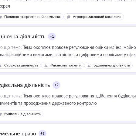
ерел
Паливно-енергетичний комплекс
Агропромисловий комплекс
ціночна діяльність
+1
о що тема:
Тема охоплює правове регулювання оцінки майна, майнови
кваліфікаційними вимогами, звітністю та цифровими сервісами у сфер
дійних змін у цій сфері корисне для власника бізнесу, керівника, юр
Страхова діяльність
Фінансові послуги
Будівельна діяльність
иватизації, оренди державного майна, корпоративних угод і перевірки
удівельна діяльність
+2
о що тема:
Тема охоплює правове регулювання здійснення будівельн
кументів та проходження державного контролю
Будівельна діяльність
емельне право
+1