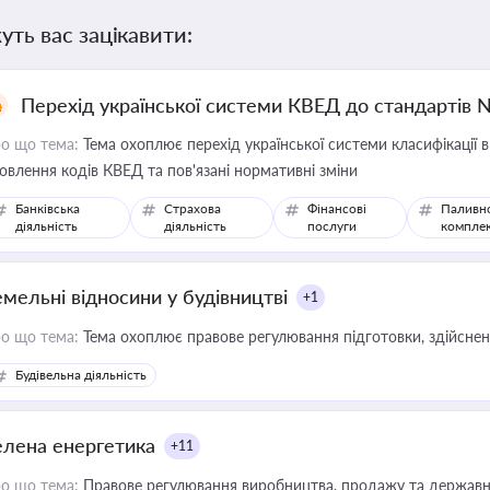
уть вас зацікавити:
Перехід української системи КВЕД до стандартів 
о що тема:
Тема охоплює перехід української системи класифікації в
овлення кодів КВЕД та пов'язані нормативні зміни
Банківська
Страхова
Фінансові
Паливн
діяльність
діяльність
послуги
компле
емельні відносини у будівництві
+1
о що тема:
Тема охоплює правове регулювання підготовки, здійсненн
Будівельна діяльність
елена енергетика
+11
о що тема:
Правове регулювання виробництва, продажу та державної