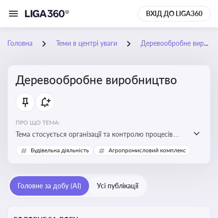
ВХІД ДО LIGA360
Головна
Теми в центрі уваги
Деревообробне виробництво
Деревообробне виробництво
ПРО ЩО ТЕМА:
Тема стосується організації та контролю процесів
переробки деревини, дотримання технічних
Будівельна діяльність
Агропромисловий комплекс
стандартів, екологічних вимог і безпеки праці на
деревообробних підприємствах
Головне за добу (AI)
Усі публікації