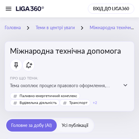
ВХІД ДО LIGA360
Головна
Теми в центрі уваги
Міжнародна технічна допомога
Міжнародна технічна допомога
ПРО ЩО ТЕМА:
Тема охоплює процеси правового оформлення,
адміністрування і контролю технічної допомоги, що
Паливно-енергетичний комплекс
надається Україні з-за кордону, і є критично
Будівельна діяльність
Транспорт
+2
важливою для ефективного використання ресурсів у
сфері розвитку, реформ та інфраструктурних проєктів
Головне за добу (AI)
Усі публікації