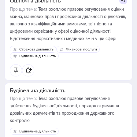
Оціночна діяльність
+1
Про що тема:
Тема охоплює правове регулювання оцінки
майна, майнових прав і професійної діяльності оцінювачів,
включно з кваліфікаційними вимогами, звітністю та
цифровими сервісами у сфері оціночної діяльності.
Відстеження нормативних і медійних змін у цій сфері
корисне для власника бізнесу, керівника, юриста або
Страхова діяльність
Фінансові послуги
бухгалтера під час оподаткування, приватизації, оренди
Будівельна діяльність
державного майна, корпоративних угод і перевірки
статусу суб'єктів оціночної діяльності
Будівельна діяльність
Про що тема:
Тема охоплює правове регулювання
здійснення будівельної діяльності, порядок отримання
дозвільних документів та проходження державного
контролю
Будівельна діяльність