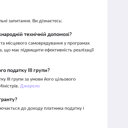
ьні запитання. Ви дізнаєтесь:
народній технічній допомозі?
 та місцевого самоврядування у програмах
, що має підвищити ефективність реалізації
о податку III групи?
 III групи за умови його цільового
Міністрів.
Джерело
гранту?
лючається до доходу платника податку і