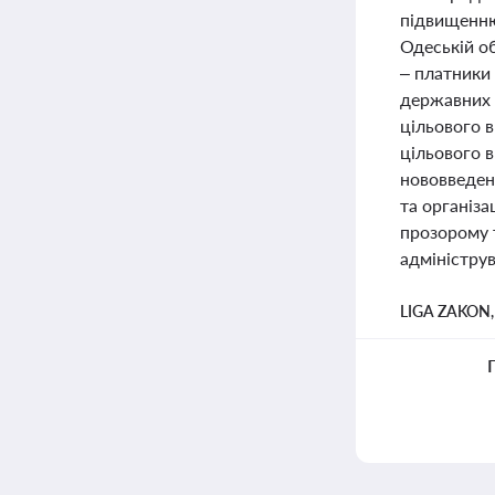
підвищенню
Одеській о
– платники 
державних 
цільового в
цільового 
нововведен
та організ
прозорому 
адмініструв
LIGA ZAKON