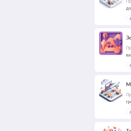
Пр
до
З
Пр
ва
ре
М
Пр
гр
Т