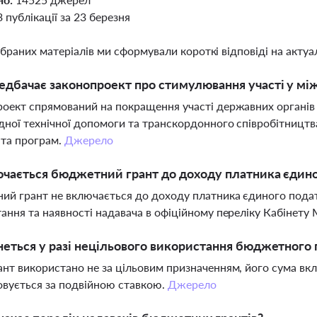
3 публікації за 23 березня
ібраних матеріалів ми сформували короткі відповіді на актуал
дбачає законопроект про стимулювання участі у між
оект спрямований на покращення участі державних органів
ної технічної допомоги та транскордонного співробітництва
 та програм.
Джерело
чається бюджетний грант до доходу платника єдиног
й грант не включається до доходу платника єдиного податку
ання та наявності надавача в офіційному переліку Кабінету 
еться у разі нецільового використання бюджетного 
нт використано не за цільовим призначенням, його сума вк
вується за подвійною ставкою.
Джерело