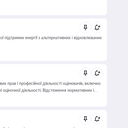
 підтримки енергії з альтернативних і відновлюваних
х прав і професійної діяльності оцінювачів, включно
і оціночної діяльності. Відстеження нормативних і
иста або бухгалтера під час оподаткування,
 статусу суб'єктів оціночної діяльності