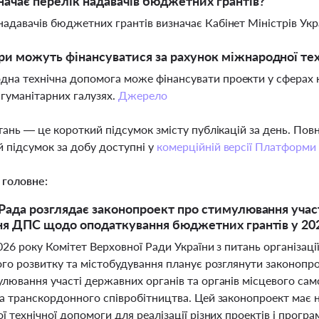
начає перелік надавачів бюджетних грантів?
надавачів бюджетних грантів визначає Кабінет Міністрів Укр
ри можуть фінансуватися за рахунок міжнародної те
на технічна допомога може фінансувати проекти у сферах ку
 гуманітарних галузях.
Джерело
тань — це короткий підсумок змісту публікацій за день. По
 підсумок за добу доступні у
комерційній версії Платформи
 головне:
Рада розглядає законопроект про стимулювання участ
ня ДПС щодо оподаткування бюджетних грантів у 20
026 року Комітет Верховної Ради України з питань організац
ого розвитку та містобудування планує розглянути законопро
лювання участі державних органів та органів місцевого сам
а транскордонного співробітництва. Цей законопроект має 
 технічної допомоги для реалізації різних проектів і програ