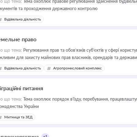
о що тема:
Тема охоплює правове регулювання здійснення будівельн
кументів та проходження державного контролю
Будівельна діяльність
емельне право
о що тема:
Регулювання прав та обов’язків суб’єктів у сфері корист
жливим для захисту майнових прав власників, орендарів та держави
сурсами
Будівельна діяльність
Агропромисловий комплекс
іграційні питання
о що тема:
Тема охоплює порядок в’їзду, перебування, працевлаштув
омадянства України
Митниця та ЗЕД
еплоенергетика
+1