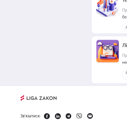
Пр
бе
Лі
Пр
не
Зв'язатися: