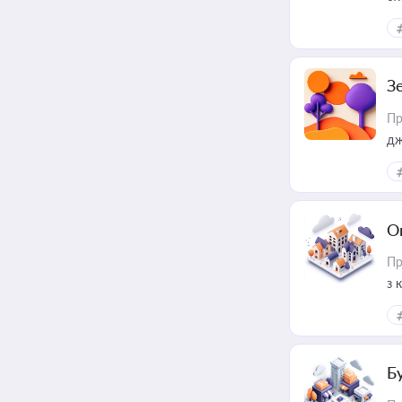
З
Пр
дж
О
Пр
з 
ме
пр
Б