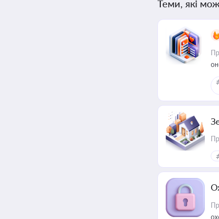
Теми, які мож
Пр
он
З
Пр
О
Пр
ох