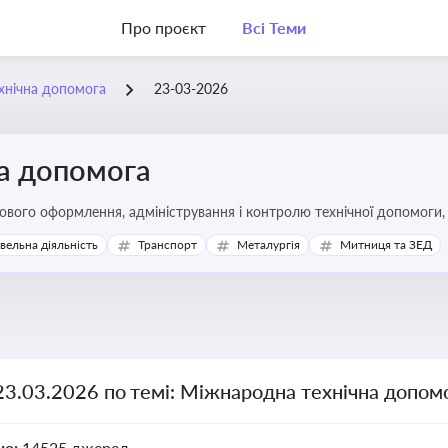
Про проєкт
Всі Теми
хнічна допомога
23-03-2026
а допомога
вого оформлення, адміністрування і контролю технічної допомоги, щ
икористання ресурсів у сфері розвитку, реформ та інфраструктурни
івельна діяльність
Транспорт
Металургія
Митниця та ЗЕД
23.03.2026 по темі: Міжнародна технічна допом
но:
14525 джерел