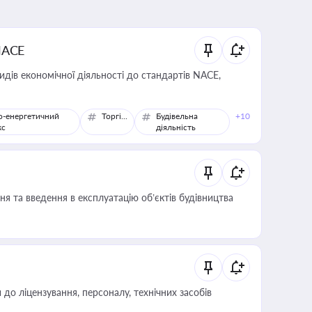
NACE
идів економічної діяльності до стандартів NACE,
о-енергетичний
Торгівля
Будівельна
+10
кс
діяльність
я та введення в експлуатацію об’єктів будівництва
о ліцензування, персоналу, технічних засобів