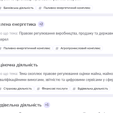
Банківська діяльність
Паливно-енергетичний комплекс
елена енергетика
+2
о що тема:
Правове регулювання виробництва, продажу та державної
ерел
Паливно-енергетичний комплекс
Агропромисловий комплекс
ціночна діяльність
о що тема:
Тема охоплює правове регулювання оцінки майна, майнови
кваліфікаційними вимогами, звітністю та цифровими сервісами у сфер
дійних змін у цій сфері корисне для власника бізнесу, керівника, юр
Страхова діяльність
Фінансові послуги
Будівельна діяльність
иватизації, оренди державного майна, корпоративних угод і перевірки
удівельна діяльність
+1