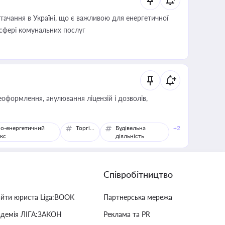
ачання в Україні, що є важливою для енергетичної
 сфері комунальних послуг
оформлення, анулювання ліцензій і дозволів,
о-енергетичний
Торгівля
Будівельна
+2
кс
діяльність
Співробітництво
айти юриста Liga:BOOK
Партнерська мережа
адемія ЛІГА:ЗАКОН
Реклама та PR