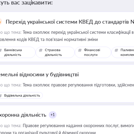
уть вас зацікавити:
Перехід української системи КВЕД до стандартів 
о що тема:
Тема охоплює перехід української системи класифікації в
овлення кодів КВЕД та пов'язані нормативні зміни
Банківська
Страхова
Фінансові
Паливн
діяльність
діяльність
послуги
компле
емельні відносини у будівництві
о що тема:
Тема охоплює правове регулювання підготовки, здійсненн
Будівельна діяльність
хоронна діяльність
+1
о що тема:
Правове регулювання надання охоронних послуг, вимоги д
орони та організації пультової й фізичної охорони