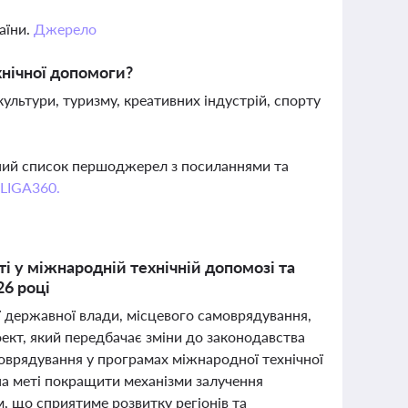
аїни.
Джерело
хнічної допомоги?
льтури, туризму, креативних індустрій, спорту
вний список першоджерел з посиланнями та
 LIGA360.
і у міжнародній технічній допомозі та
26 році
ії державної влади, місцевого самоврядування,
ект, який передбачає зміни до законодавства
оврядування у програмах міжнародної технічної
на меті покращити механізми залучення
м, що сприятиме розвитку регіонів та