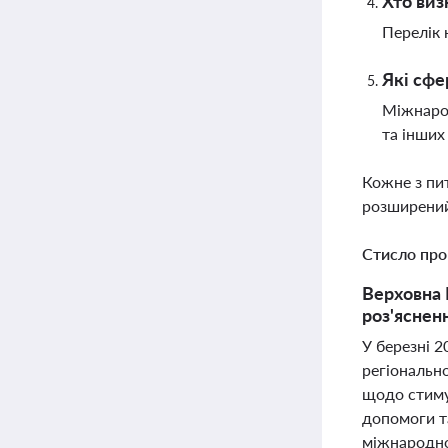
Хто виз
Перелік 
Які сфе
Міжнарод
та інших
Кожне з пи
розширений
Стисло про
Верховна 
роз'яснен
У березні 2
регіональн
щодо стиму
допомоги т
міжнародної