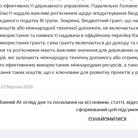
 ефективності державного управління. Паралельно Головне
бласті надало важливі роз'яснення щодо оподаткування бюд
єдиного податку III групи. Зокрема, бюджетний грант, що на
коштів або міжнародної технічної допомоги, не включається
икористання та наявності надавача в офіційному переліку К
використання гранту, сума гранту включається до доходу та 
ня та роз'яснення мають важливе значення для державних о
ацій, які залучають міжнародну технічну допомогу або отри
та ефективному використанню міжнародних ресурсів, а тако
ання таких коштів, що є ключовим для розвитку проектів у р
,
23 березня 2026
Повний AI-огляд дня та посилання на всі новини, статті, віде
сформований цей підсумо
ОЗНАЙОМИТИСЯ