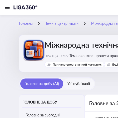
Головна
Теми в центрі уваги
Міжнародна те
Міжнародна технічн
Тема охоплює процеси право
ПРО ЩО ТЕМА:
важливою для ефективного в
Паливно-енергетичний комплекс
Буд
Головне за добу (AI)
Усі публікації
ГОЛОВНЕ ЗА ДОБУ
Головне за 
Головне за сьогодні
Опрацьова