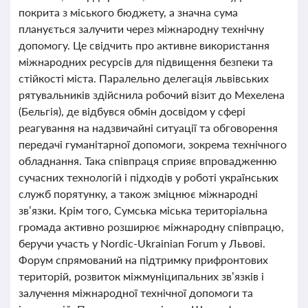
покрита з міського бюджету, а значна сума
планується залучити через міжнародну технічну
допомогу. Це свідчить про активне використання
міжнародних ресурсів для підвищення безпеки та
стійкості міста. Паралельно делегація львівських
рятувальників здійснила робочий візит до Мехелена
(Бельгія), де відбувся обмін досвідом у сфері
реагування на надзвичайні ситуації та обговорення
передачі гуманітарної допомоги, зокрема технічного
обладнання. Така співпраця сприяє впровадженню
сучасних технологій і підходів у роботі українських
служб порятунку, а також зміцнює міжнародні
зв’язки. Крім того, Сумська міська територіальна
громада активно розширює міжнародну співпрацю,
беручи участь у Nordic-Ukrainian Forum у Львові.
Форум спрямований на підтримку прифронтових
територій, розвиток міжмуніципальних зв’язків і
залучення міжнародної технічної допомоги та