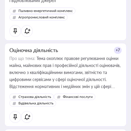
і відновлюваних джерел
Паливно-енергетичний комплекс
Агропромисловий комплекс
Оціночна діяльність
+7
Про що тема:
Тема охоплює правове регулювання оцінки
майна, майнових прав і професійної діяльності оцінювачів,
включно з кваліфікаційними вимогами, звітністю та
цифровими сервісами у сфері оціночної діяльності.
Відстеження нормативних і медійних змін у цій сфері
корисне для власника бізнесу, керівника, юриста або
Страхова діяльність
Фінансові послуги
бухгалтера під час оподаткування, приватизації, оренди
Будівельна діяльність
державного майна, корпоративних угод і перевірки
статусу суб'єктів оціночної діяльності