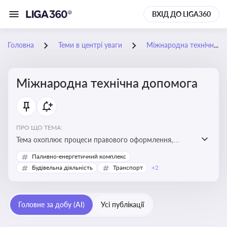
ВХІД ДО LIGA360
Головна
Теми в центрі уваги
Міжнародна технічна допомога
Міжнародна технічна допомога
ПРО ЩО ТЕМА:
Тема охоплює процеси правового оформлення,
адміністрування і контролю технічної допомоги, що
Паливно-енергетичний комплекс
надається Україні з-за кордону, і є критично
Будівельна діяльність
Транспорт
+2
важливою для ефективного використання ресурсів у
сфері розвитку, реформ та інфраструктурних проєктів
Головне за добу (AI)
Усі публікації