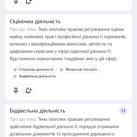
Оціночна діяльність
Про що тема:
Тема охоплює правове регулювання оцінки
майна, майнових прав і професійної діяльності оцінювачів,
включно з кваліфікаційними вимогами, звітністю та
цифровими сервісами у сфері оціночної діяльності.
Відстеження нормативних і медійних змін у цій сфері
корисне для власника бізнесу, керівника, юриста або
Страхова діяльність
Фінансові послуги
бухгалтера під час оподаткування, приватизації, оренди
Будівельна діяльність
державного майна, корпоративних угод і перевірки
статусу суб'єктів оціночної діяльності
Будівельна діяльність
+1
Про що тема:
Тема охоплює правове регулювання
здійснення будівельної діяльності, порядок отримання
дозвільних документів та проходження державного