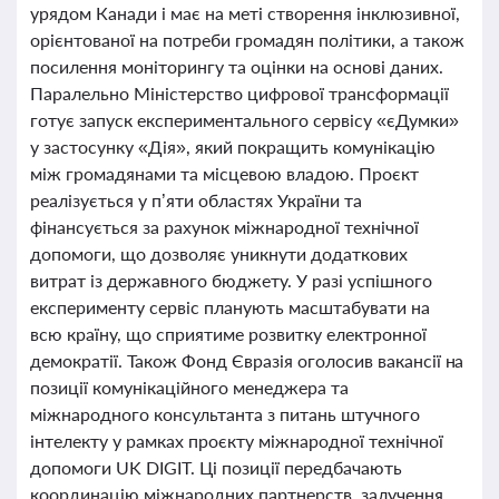
урядом Канади і має на меті створення інклюзивної,
орієнтованої на потреби громадян політики, а також
посилення моніторингу та оцінки на основі даних.
Паралельно Міністерство цифрової трансформації
готує запуск експериментального сервісу «єДумки»
у застосунку «Дія», який покращить комунікацію
між громадянами та місцевою владою. Проєкт
реалізується у п’яти областях України та
фінансується за рахунок міжнародної технічної
допомоги, що дозволяє уникнути додаткових
витрат із державного бюджету. У разі успішного
експерименту сервіс планують масштабувати на
всю країну, що сприятиме розвитку електронної
демократії. Також Фонд Євразія оголосив вакансії на
позиції комунікаційного менеджера та
міжнародного консультанта з питань штучного
інтелекту у рамках проєкту міжнародної технічної
допомоги UK DIGIT. Ці позиції передбачають
координацію міжнародних партнерств, залучення