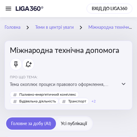
ВХІД ДО LIGA360
Головна
Теми в центрі уваги
Міжнародна технічна допомога
Міжнародна технічна допомога
ПРО ЩО ТЕМА:
Тема охоплює процеси правового оформлення,
адміністрування і контролю технічної допомоги, що
Паливно-енергетичний комплекс
надається Україні з-за кордону, і є критично
Будівельна діяльність
Транспорт
+2
важливою для ефективного використання ресурсів у
сфері розвитку, реформ та інфраструктурних проєктів
Головне за добу (AI)
Усі публікації