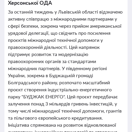
Херсонської ОДА
За останній тиждень у Львівській області відзначено
активну співпрацю з міжнародними партнерами у
сфері безпеки, зокрема через прийом американської
урядової делегації, що свідчить про посилення
проєктів міжнародної технічної допомоги у
правоохоронній діяльності. Цей напрямок
підтримує розвиток та модернізацію
правоохоронних органів за стандартами
міжнародних партнерів. У південному регіоні
України, зокрема в Буджацькій громаді
Болградського району, розпочато масштабний
проєкт створення індустріально-енергетичного
парку "БУДЖАК ЕНЕРГО". Цей проєкт передбачає
залучення понад 3 мільярдів гривень інвестицій, у
тому числі міжнародної технічної допомоги, грантів
та пільгового європейського кредитування.
Ініціатива спрямована на розвиток відновлюваної
енергетики, інноваційних технологій та створення