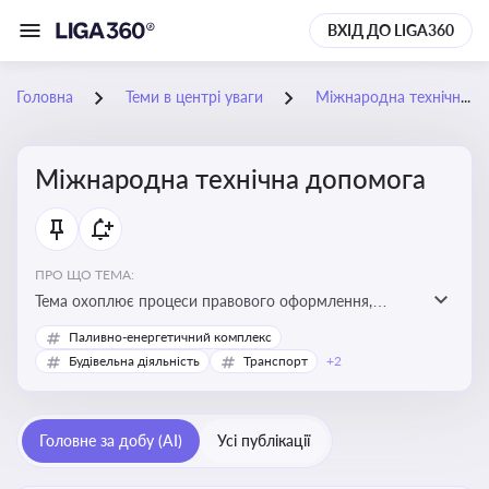
ВХІД ДО LIGA360
Головна
Теми в центрі уваги
Міжнародна технічна допомога
Міжнародна технічна допомога
ПРО ЩО ТЕМА:
Тема охоплює процеси правового оформлення,
адміністрування і контролю технічної допомоги, що
Паливно-енергетичний комплекс
надається Україні з-за кордону, і є критично
Будівельна діяльність
Транспорт
+2
важливою для ефективного використання ресурсів у
сфері розвитку, реформ та інфраструктурних проєктів
Головне за добу (AI)
Усі публікації