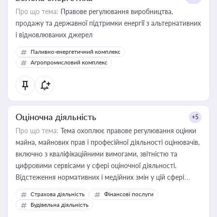
Про що тема:
Правове регулювання виробництва,
продажу та державної підтримки енергії з альтернативних
і відновлюваних джерел
Паливно-енергетичний комплекс
Агропромисловий комплекс
Оціночна діяльність
+5
Про що тема:
Тема охоплює правове регулювання оцінки
майна, майнових прав і професійної діяльності оцінювачів,
включно з кваліфікаційними вимогами, звітністю та
цифровими сервісами у сфері оціночної діяльності.
Відстеження нормативних і медійних змін у цій сфері
корисне для власника бізнесу, керівника, юриста або
Страхова діяльність
Фінансові послуги
бухгалтера під час оподаткування, приватизації, оренди
Будівельна діяльність
державного майна, корпоративних угод і перевірки