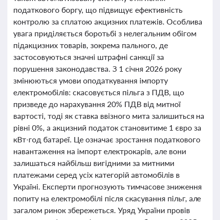
податкового боргу, що підвищує ефективність
контролю за сплатою акцизних платежів. Особлива
увага приділяється боротьбі з нелегальним обігом
підакцизних товарів, зокрема пального, де
застосовуються значні штрафні санкції за
порушення законодавства. З 1 січня 2026 року
змінюються умови оподаткування імпорту
електромобілів: скасовується пільга з ПДВ, що
призведе до нарахування 20% ПДВ від митної
вартості, тоді як ставка ввізного мита залишиться на
рівні 0%, а акцизний податок становитиме 1 євро за
кВт·год батареї. Це означає зростання податкового
навантаження на імпорт електрокарів, але вони
залишаться найбільш вигідними за митними
платежами серед усіх категорій автомобілів в
Україні. Експерти прогнозують тимчасове зниження
попиту на електромобілі після скасування пільг, але
загалом ринок збережеться. Уряд України провів