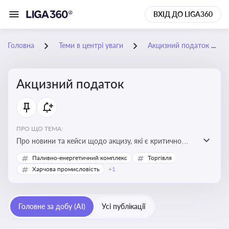
ВХІД ДО LIGA360
Головна
Теми в центрі уваги
Акцизний податок
Акцизний податок
ПРО ЩО ТЕМА:
Про новини та кейси щодо акцизу, які є критично
важливим для підприємств, які імпортують,
Паливно-енергетичний комплекс
Торгівля
виробляють або реалізують підакцизну продукцію, з
Харчова промисловість
+1
метою уникнення штрафів та ефективного
податкового планування.
Головне за добу (AI)
Усі публікації