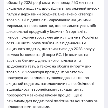
області у 2025 році сплатили понад 263 млн грн
акцизного податку, що свідчить про значний внесок
галузі у державний бюджет. Визначено категорії
товарів, які підлягають маркуванню акцизними
марками, а також винятки, що регламентують обіг
алкогольної продукції у безмитній торгівлі та
імпорті. Значне зростання цін на пальне в Україні за
останні шість років пов’язане з підвищенням
акцизного податку, що триватиме до 2028 року у
рамках імплементації норм ЄС. Це впливає на
вартість бензину, дизельного пального та
зрідженого газу, а також на обсяги імпорту цих
товарів. У Чорногорії президент Мілатович
повернув до парламенту законодавчі акти про
акцизний податок, наголошуючи на необхідності
відповідності європейським стандартам та
прозорості у законодавчому процесі, що є
важливим для податкової політики та контролю за
підакцизними товарами.