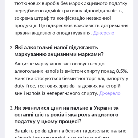
тютюнових виробів без марок акцизного податку
передбачено адміністративну відповідальність,
зокрема штраф та конфіскацію незаконної
продукції. Це підкреслює важливість дотримання
правил акцизного оподаткування.
Джерело
Які алкогольні напої підлягають
маркуванню акцизними марками?
Акцизне маркування застосовується до
алкогольних напоїв із вмістом спирту понад 8,5%.
Винятки стосуються безмитної торгівлі, імпорту у
duty-free, тестових зразків та деяких категорій
вин і напоїв із неперегнаного спирту.
Джерело
Як змінилися ціни на пальне в Україні за
останні шість років і яка роль акцизного
податку у цьому процесі?
За шість років ціни на бензин та дизельне пальне
в Україні зросли вдвічі, а на зріджений газ —