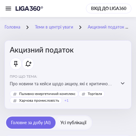
ВХІД ДО LIGA360
Головна
Теми в центрі уваги
Акцизний податок
Акцизний податок
ПРО ЩО ТЕМА:
Про новини та кейси щодо акцизу, які є критично
важливим для підприємств, які імпортують,
Паливно-енергетичний комплекс
Торгівля
виробляють або реалізують підакцизну продукцію, з
Харчова промисловість
+1
метою уникнення штрафів та ефективного
податкового планування.
Головне за добу (AI)
Усі публікації