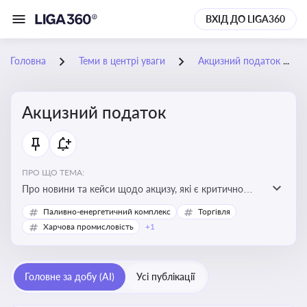
ВХІД ДО LIGA360
Головна
Теми в центрі уваги
Акцизний податок
Акцизний податок
ПРО ЩО ТЕМА:
Про новини та кейси щодо акцизу, які є критично
важливим для підприємств, які імпортують,
Паливно-енергетичний комплекс
Торгівля
виробляють або реалізують підакцизну продукцію, з
Харчова промисловість
+1
метою уникнення штрафів та ефективного
податкового планування.
Головне за добу (AI)
Усі публікації