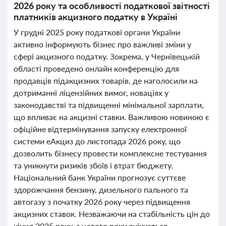
2026 року та особливості податкової звітності
платників акцизного податку в Україні
У грудні 2025 року податкові органи України
активно інформують бізнес про важливі зміни у
сфері акцизного податку. Зокрема, у Чернівецькій
області проведено онлайн конференцію для
продавців підакцизних товарів, де наголосили на
дотриманні ліцензійних вимог, новаціях у
законодавстві та підвищенні мінімальної зарплати,
що впливає на акцизні ставки. Важливою новиною є
офіційне відтермінування запуску електронної
системи еАкциз до листопада 2026 року, що
дозволить бізнесу провести комплексне тестування
та уникнути ризиків збоїв і втрат бюджету.
Національний банк України прогнозує суттєве
здорожчання бензину, дизельного пального та
автогазу з початку 2026 року через підвищення
акцизних ставок. Незважаючи на стабільність цін до
кінця 2025 року, з нового року очікується