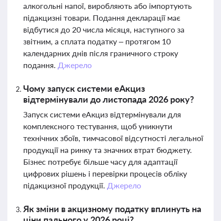
алкогольні напої, виробляють або імпортують
підакцизні товари. Подання декларації має
відбутися до 20 числа місяця, наступного за
звітним, а сплата податку – протягом 10
календарних днів після граничного строку
подання.
Джерело
Чому запуск системи еАкциз
відтермінували до листопада 2026 року?
Запуск системи еАкциз відтермінували для
комплексного тестування, щоб уникнути
технічних збоїв, тимчасової відсутності легальної
продукції на ринку та значних втрат бюджету.
Бізнес потребує більше часу для адаптації
цифрових рішень і перевірки процесів обліку
підакцизної продукції.
Джерело
Як зміни в акцизному податку вплинуть на
ціни пального у 2026 році?