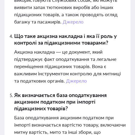
виявити запах тютюнових виробів або інших
підакцизних товарів, а також проводять огляд
багажу та пасажирів.
Джерело
Що таке акцизна накладна і яка її роль у
контролі за підакцизними товарами?
Акцизна накладна — це документ, який
підтверджує факт оподаткування та легальне
переміщення підакцизних товарів. Вона є
важливим інструментом контролю для митниці
та податкових органів.
Джерело
Як визначається база оподаткування
акцизним податком при імпорті
підакцизних товарів?
База оподаткування акцизним податком при
імпорті визначається вартістю товару, включаючи
митну вартість, мито та інші збори, що