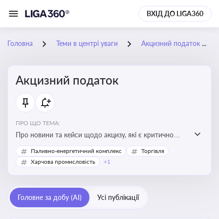
ВХІД ДО LIGA360
Головна
Теми в центрі уваги
Акцизний податок
Акцизний податок
ПРО ЩО ТЕМА:
Про новини та кейси щодо акцизу, які є критично
важливим для підприємств, які імпортують,
Паливно-енергетичний комплекс
Торгівля
виробляють або реалізують підакцизну продукцію, з
Харчова промисловість
+1
метою уникнення штрафів та ефективного
податкового планування.
Головне за добу (AI)
Усі публікації