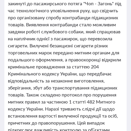
закинуті до пасажирського потяга "Чоп - Загонь" під
час технологічного уповільнення руху, що свідчить
про організовану спробу контрабанди підакцизних
товарів. Виявлення контрабанди стало можливим
завдяки роботі службового собаки, який спрацював
на наплічник однієї з пасажирок, що перевозила
сигарети. Вилучені безакцизні сигарети різних
торговельних марок передано митним органам для
подальшого оформлення, а правоохоронці відкрили
кримінальне провадження за статтею 204
Кримінального кодексу України, що передбачає
відповідальність за незаконне виготовлення,
зберігання, збут або транспортування підакцизних
товарів. Також складено протокол про порушення
митних правил за частиною 1 статті 482 Митного
кодексу України. Наразі тривають слідчі дії щодо
встановлення вартості вилученої продукції та осіб,
причетних до правопорушення. Цей випадок
підкреслює важливість контролю за об’єктами