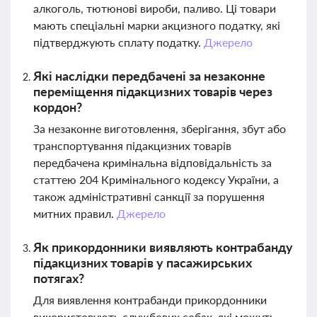
алкоголь, тютюнові вироби, паливо. Ці товари
мають спеціальні марки акцизного податку, які
підтверджують сплату податку.
Джерело
Які наслідки передбачені за незаконне
переміщення підакцизних товарів через
кордон?
За незаконне виготовлення, зберігання, збут або
транспортування підакцизних товарів
передбачена кримінальна відповідальність за
статтею 204 Кримінального кодексу України, а
також адміністративні санкції за порушення
митних правил.
Джерело
Як прикордонники виявляють контрабанду
підакцизних товарів у пасажирських
потягах?
Для виявлення контрабанди прикордонники
використовують службових собак, які можуть