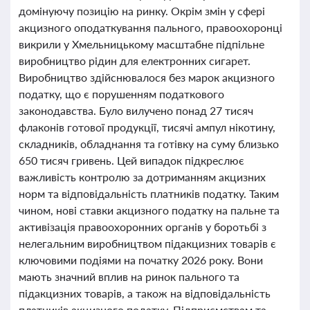
домінуючу позицію на ринку. Окрім змін у сфері
акцизного оподаткування пального, правоохоронці
викрили у Хмельницькому масштабне підпільне
виробництво рідин для електронних сигарет.
Виробництво здійснювалося без марок акцизного
податку, що є порушенням податкового
законодавства. Було вилучено понад 27 тисяч
флаконів готової продукції, тисячі ампул нікотину,
складників, обладнання та готівку на суму близько
650 тисяч гривень. Цей випадок підкреслює
важливість контролю за дотриманням акцизних
норм та відповідальність платників податку. Таким
чином, нові ставки акцизного податку на пальне та
активізація правоохоронних органів у боротьбі з
нелегальним виробництвом підакцизних товарів є
ключовими подіями на початку 2026 року. Вони
мають значний вплив на ринок пального та
підакцизних товарів, а також на відповідальність
платників акцизного податку. Підприємствам та