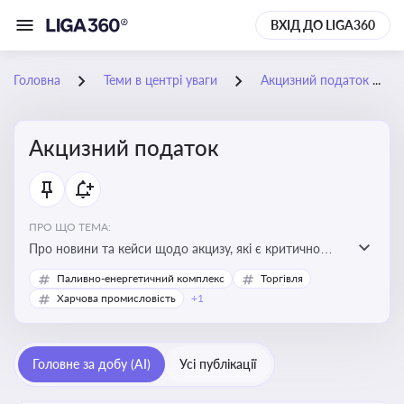
ВХІД ДО LIGA360
Головна
Теми в центрі уваги
Акцизний податок
Акцизний податок
ПРО ЩО ТЕМА:
Про новини та кейси щодо акцизу, які є критично
важливим для підприємств, які імпортують,
Паливно-енергетичний комплекс
Торгівля
виробляють або реалізують підакцизну продукцію, з
Харчова промисловість
+1
метою уникнення штрафів та ефективного
податкового планування.
Головне за добу (AI)
Усі публікації