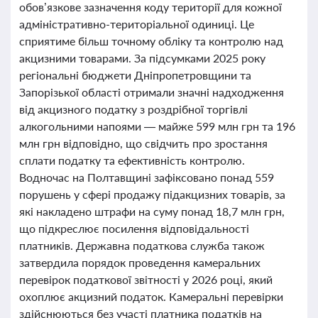
обов’язкове зазначення коду території для кожної
адміністративно-територіальної одиниці. Це
сприятиме більш точному обліку та контролю над
акцизними товарами. За підсумками 2025 року
регіональні бюджети Дніпропетровщини та
Запорізької області отримали значні надходження
від акцизного податку з роздрібної торгівлі
алкогольними напоями — майже 599 млн грн та 196
млн грн відповідно, що свідчить про зростання
сплати податку та ефективність контролю.
Водночас на Полтавщині зафіксовано понад 559
порушень у сфері продажу підакцизних товарів, за
які накладено штрафи на суму понад 18,7 млн грн,
що підкреслює посилення відповідальності
платників. Державна податкова служба також
затвердила порядок проведення камеральних
перевірок податкової звітності у 2026 році, який
охоплює акцизний податок. Камеральні перевірки
здійснюються без участі платника податків на