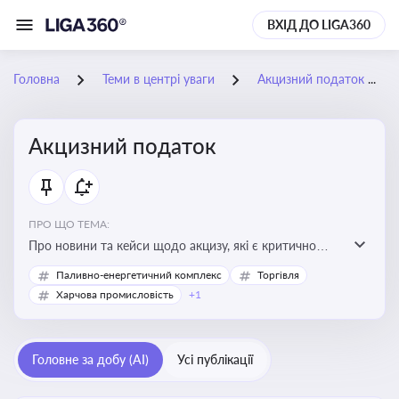
ВХІД ДО LIGA360
Головна
Теми в центрі уваги
Акцизний податок
Акцизний податок
ПРО ЩО ТЕМА:
Про новини та кейси щодо акцизу, які є критично
важливим для підприємств, які імпортують,
Паливно-енергетичний комплекс
Торгівля
виробляють або реалізують підакцизну продукцію, з
Харчова промисловість
+1
метою уникнення штрафів та ефективного
податкового планування.
Головне за добу (AI)
Усі публікації