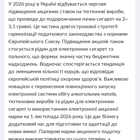
У 2026 році в Україні відбувається чергове
підвищення акцизних ставок на тютюнові вироби,
що призведе до подорожчання пачки сигарет на 2–
3,5 гривні. Це частина довгострокової стратегії
гармонізації податкового законодавства з нормами
Європейського Союзу. Підвищення акцизів також
стосується рідин для електронних сигарет та
пального, що формує значну частку бюджетних
надходжень. Водночас спостерігається тенденція
до зменшення кількості курців, що відповідає
європейській політиці охорони здоров’я. Важливою
новацією є перенесення повноцінного запуску
електронної системи обігу алкогольних напоїв,
тютюнових виробів та рідин для електронних
сигарет із використанням електронної акцизної
марки на 1 листопада 2026 року. Це дає бізнесу
додатковий час для підготовки та адаптації до
нових вимог. Паперові марки акцизного податку
можна використовувати до цього терміну, а