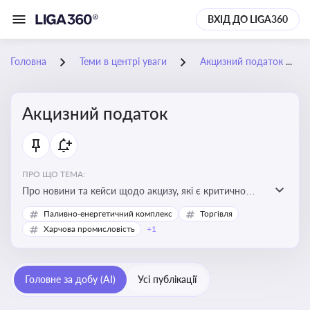
ВХІД ДО LIGA360
Головна
Теми в центрі уваги
Акцизний податок
Акцизний податок
ПРО ЩО ТЕМА:
Про новини та кейси щодо акцизу, які є критично
важливим для підприємств, які імпортують,
Паливно-енергетичний комплекс
Торгівля
виробляють або реалізують підакцизну продукцію, з
Харчова промисловість
+1
метою уникнення штрафів та ефективного
податкового планування.
Головне за добу (AI)
Усі публікації