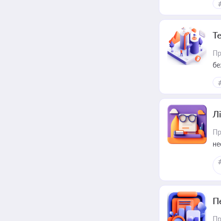
Т
Пр
бе
Лі
Пр
не
П
Пр