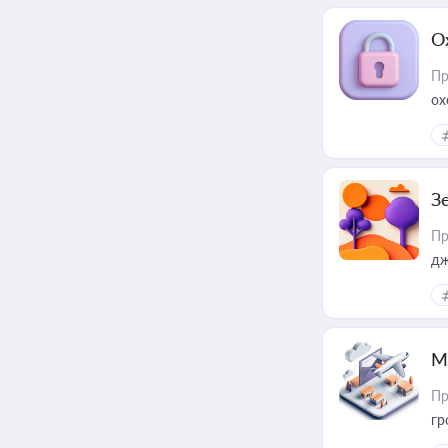
О
Пр
ох
З
Пр
дж
М
Пр
гр