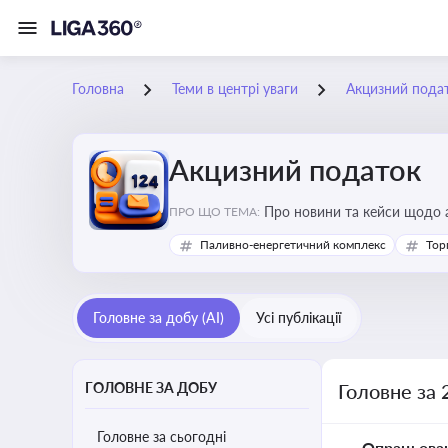
Головна
Теми в центрі уваги
Акцизний пода
Акцизний податок
Про новини та кейси щодо а
ПРО ЩО ТЕМА:
продукцію, з метою уникне
Паливно-енергетичний комплекс
Тор
Головне за добу (AI)
Усі публікації
ГОЛОВНЕ ЗА ДОБУ
Головне за 
Головне за сьогодні
Опрацьова