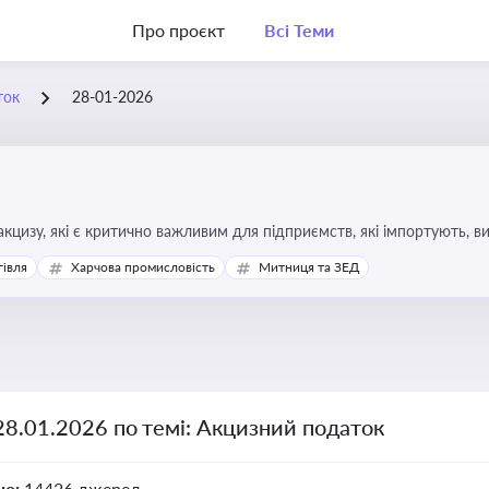
Про проєкт
Всі Теми
ток
28-01-2026
кцизу, які є критично важливим для підприємств, які імпортують, в
ння штрафів та ефективного податкового планування.
гівля
Харчова промисловість
Митниця та ЗЕД
28.01.2026 по темі: Акцизний податок
но:
14426 джерел