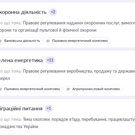
хоронна діяльність
+2
о що тема:
Правове регулювання надання охоронних послуг, вимоги д
орони та організації пультової й фізичної охорони
Банківська діяльність
Паливно-енергетичний комплекс
елена енергетика
+11
о що тема:
Правове регулювання виробництва, продажу та державної
ерел
Паливно-енергетичний комплекс
Агропромисловий комплекс
іграційні питання
+1
о що тема:
Тема охоплює порядок в’їзду, перебування, працевлаштув
омадянства України