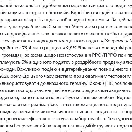
ваний алкоголь із підробленими марками акцизного податку
ий залучив чотирьох спільників. Виробництво здійснювалося 
 у гаражах лікарні та підстанції швидкої допомоги. За цей ч
огату на суму близько 2 млн грн. Учасникам групи оголошен
ь відповідальність за незаконне виготовлення та збут підак
ться зростання надходжень акцизного податку. Зокрема, у М
дійшло 179,4 млн грн, що на 9,8% більше за попередній рік
и громадян, зокрема щодо незастосування РРО/ПРРО при п
плачують 5% акцизного податку з роздрібного продажу алко
омади. Важливою подією є відтермінування повноцінного в
2026 року. До цього часу система працюватиме у тестовому 
 використовувати до вказаного терміну. Також ДПС роз'ясн
'єктами господарювання, які не є розпорядниками акцизного 
одатком, якщо пальне не реалізується іншим особам. Водно
ії вважаються реалізацією, і платником акцизного податку 
роваджує механізм автоматичного списання податкового бор
 що дозволяє ефективно стягувати заборгованість без судово
ваним і спрямований на покращення адміністрування податкі