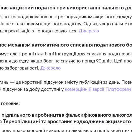
кає акцизний податок при використанні пального дл
'єкт господарювання не є розпорядником акцизного складу
він не є платником акцизного податку. Однак, якщо пальне п
ся реалізацією і оподатковуються.
Джерело
ює механізм автоматичного списання податкового б
ує електронні платіжні інструкції для списання податковог
нення до суду, якщо борг не сплачено понад 90 днів. Цей п
ю заборгованості.
Джерело
тань — це короткий підсумок змісту публікацій за день. По
 підсумок за добу доступні у
комерційній версії Платформи
 головне:
я підпільного виробництва фальсифікованого алког
а Тернопільщині та зростання надходжень акцизного п
6 року правоохоронці викрили та ліквідували підпільний цех