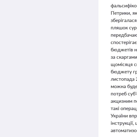
фальсифіко
Петрики, як
зберігалася
пляшок сур
передбачают
спостерігає
бюджетів на
за скаргам
щомісяця с
бюджету гр
листопада 
можна буде
потреб суб
акцизним п
такі операц
України вп
інструкції,
автоматизо