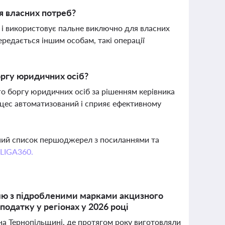
я власних потреб?
 і використовує пальне виключно для власних
ередається іншим особам, такі операції
оргу юридичних осіб?
о боргу юридичних осіб за рішенням керівника
роцес автоматизований і сприяє ефективному
вний список першоджерел з посиланнями та
 LIGA360.
олю з підробленими марками акцизного
одатку у регіонах у 2026 році
 на Тернопільщині, де протягом року виготовляли