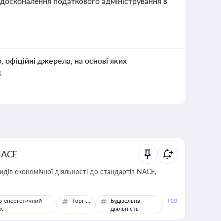
 вдосконалення податкового адміністрування в
о, офіційні джерела, на основі яких
к
NACE
идів економічної діяльності до стандартів NACE,
о-енергетичний
Торгівля
Будівельна
+10
кс
діяльність