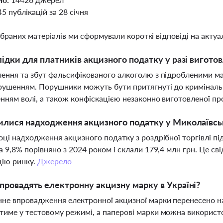
45 публікацій за 28 січня
ібраних матеріалів ми сформували короткі відповіді на актуал
лідки для платників акцизного податку у разі вигот
ення та збут фальсифікованого алкоголю з підробленими м
ушенням. Порушники можуть бути притягнуті до кримінальн
нням волі, а також конфіскацією незаконно виготовленої пр
илися надходження акцизного податку у Миколаївські
оці надходження акцизного податку з роздрібної торгівлі пі
а 9,8% порівняно з 2024 роком і склали 179,4 млн грн. Це с
цію ринку.
Джерело
провадять електронну акцизну марку в Україні?
не впровадження електронної акцизної марки перенесено на
име у тестовому режимі, а паперові марки можна використо