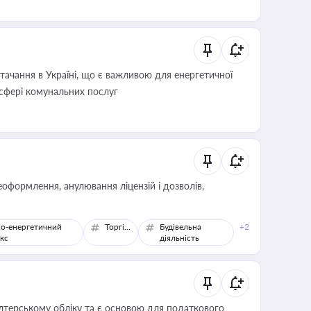
ачання в Україні, що є важливою для енергетичної
 сфері комунальних послуг
оформлення, анулювання ліцензій і дозволів,
о-енергетичний
Торгівля
Будівельна
+2
кс
діяльність
алтерському обліку та є основою для податкового