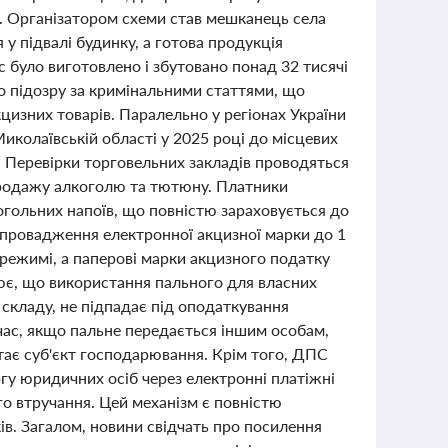
. Організатором схеми став мешканець села
у підвалі будинку, а готова продукція
ас було виготовлено і збутовано понад 32 тисячі
о підозру за кримінальними статтями, що
цизних товарів. Паралельно у регіонах України
иколаївській області у 2025 році до місцевих
. Перевірки торговельних закладів проводяться
родажу алкоголю та тютюну. Платники
гольних напоїв, що повністю зараховується до
провадження електронної акцизної марки до 1
режимі, а паперові марки акцизного податку
ює, що використання пального для власних
складу, не підпадає під оподаткування
час, якщо пальне передається іншим особам,
стає суб'єкт господарювання. Крім того, ДПС
гу юридичних осіб через електронні платіжні
го втручання. Цей механізм є повністю
в. Загалом, новини свідчать про посилення