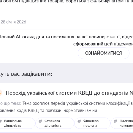
а обігом підакцизних товарів, боротьбу з фальсифікатом та
,
28 січня 2026
Повний AI-огляд дня та посилання на всі новини, статті, віде
сформований цей підсумо
ОЗНАЙОМИТИСЯ
уть вас зацікавити:
Перехід української системи КВЕД до стандартів 
о що тема:
Тема охоплює перехід української системи класифікації в
овлення кодів КВЕД та пов'язані нормативні зміни
Банківська
Страхова
Фінансові
Паливн
діяльність
діяльність
послуги
компле