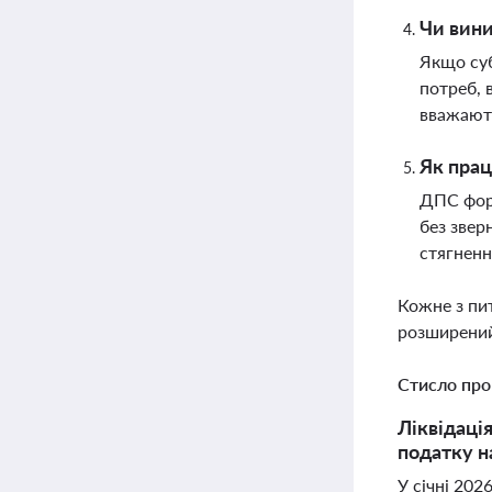
Чи вини
Якщо суб
потреб, 
вважають
Як прац
ДПС форм
без звер
стягненн
Кожне з пи
розширений
Стисло про
Ліквідаці
податку н
У січні 202