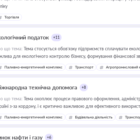
ліку
Торгівля
кологічний податок
+11
о що тема:
Тема стосується обов’язку підприємств сплачувати еколо
жлива для екологічного контролю бізнесу, формування фінансової 
конодавства
Паливно-енергетичний комплекс
Транспорт
Агропромисловий 
іжнародна технічна допомога
+8
о що тема:
Тема охоплює процеси правового оформлення, адміністр
раїні з-за кордону, і є критично важливою для ефективного використ
фраструктурних проєктів
Паливно-енергетичний комплекс
Будівельна діяльність
Транспо
нок нафти і газу
+6