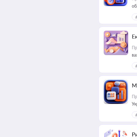
об
Е
Пр
ва
за
М
Пр
Ук
ін
Ри