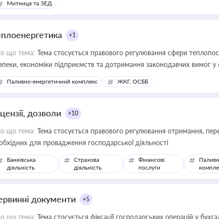
Митниця та ЗЕД
еплоенергетика
+1
о що тема:
Тема стосується правового регулювання сфери теплопост
зпеки, економіки підприємств та дотримання законодавчих вимог у
Паливно-енергетичний комплекс
ЖКГ, ОСББ
цензії, дозволи
+10
о що тема:
Тема стосується правового регулювання отримання, пере
обхідних для провадження господарської діяльності
Банківська
Страхова
Фінансові
Паливн
діяльність
діяльність
послуги
компле
ервинні документи
+5
о що тема:
Тема стосується фіксації господарських операцій у бухг