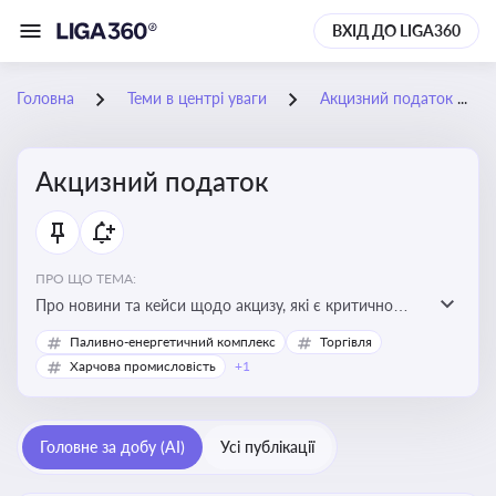
ВХІД ДО LIGA360
Головна
Теми в центрі уваги
Акцизний податок
Акцизний податок
ПРО ЩО ТЕМА:
Про новини та кейси щодо акцизу, які є критично
важливим для підприємств, які імпортують,
Паливно-енергетичний комплекс
Торгівля
виробляють або реалізують підакцизну продукцію, з
Харчова промисловість
+1
метою уникнення штрафів та ефективного
податкового планування.
Головне за добу (AI)
Усі публікації