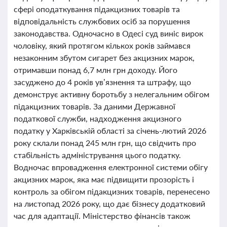
сфері оподаткування підакцизних товарів та
відповідальність службових осіб за порушення
законодавства. Одночасно в Одесі суд виніс вирок
чоловіку, який протягом кількох років займався
незаконним збутом сигарет без акцизних марок,
отримавши понад 6,7 млн грн доходу. Його
засуджено до 4 років ув’язнення та штрафу, що
демонструє активну боротьбу з нелегальним обігом
підакцизних товарів. За даними Державної
податкової служби, надходження акцизного
податку у Харківській області за січень-лютий 2026
року склали понад 245 млн грн, що свідчить про
стабільність адміністрування цього податку.
Водночас впровадження електронної системи обігу
акцизних марок, яка має підвищити прозорість і
контроль за обігом підакцизних товарів, перенесено
на листопад 2026 року, що дає бізнесу додатковий
час для адаптації. Міністерство фінансів також