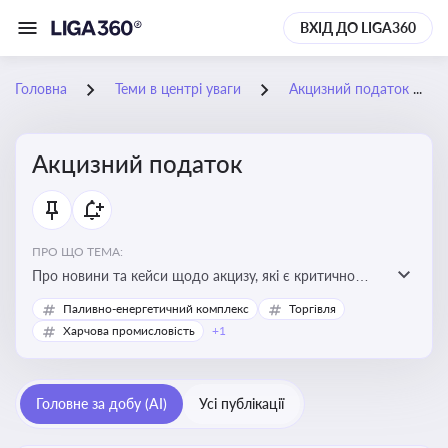
ВХІД ДО LIGA360
Головна
Теми в центрі уваги
Акцизний податок
Акцизний податок
ПРО ЩО ТЕМА:
Про новини та кейси щодо акцизу, які є критично
важливим для підприємств, які імпортують,
Паливно-енергетичний комплекс
Торгівля
виробляють або реалізують підакцизну продукцію, з
Харчова промисловість
+1
метою уникнення штрафів та ефективного
податкового планування.
Головне за добу (AI)
Усі публікації