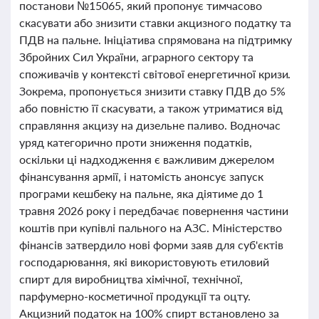
постанови №15065, який пропонує тимчасово
скасувати або знизити ставки акцизного податку та
ПДВ на пальне. Ініціатива спрямована на підтримку
Збройних Сил України, аграрного сектору та
споживачів у контексті світової енергетичної кризи.
Зокрема, пропонується знизити ставку ПДВ до 5%
або повністю її скасувати, а також утриматися від
справляння акцизу на дизельне паливо. Водночас
уряд категорично проти зниження податків,
оскільки ці надходження є важливим джерелом
фінансування армії, і натомість анонсує запуск
програми кешбеку на пальне, яка діятиме до 1
травня 2026 року і передбачає повернення частини
коштів при купівлі пального на АЗС. Міністерство
фінансів затвердило нові форми заяв для суб'єктів
господарювання, які використовують етиловий
спирт для виробництва хімічної, технічної,
парфумерно-косметичної продукції та оцту.
Акцизний податок на 100% спирт встановлено за