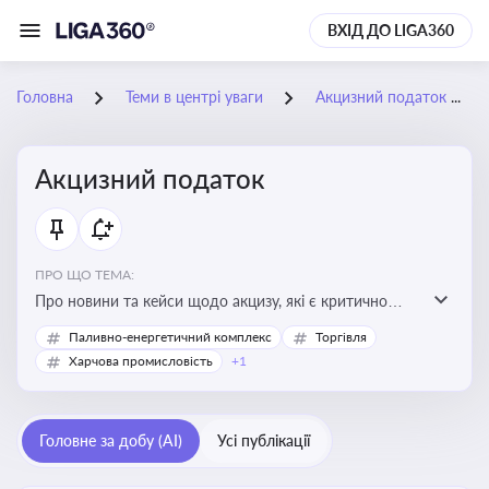
ВХІД ДО LIGA360
Головна
Теми в центрі уваги
Акцизний податок
Акцизний податок
ПРО ЩО ТЕМА:
Про новини та кейси щодо акцизу, які є критично
важливим для підприємств, які імпортують,
Паливно-енергетичний комплекс
Торгівля
виробляють або реалізують підакцизну продукцію, з
Харчова промисловість
+1
метою уникнення штрафів та ефективного
податкового планування.
Головне за добу (AI)
Усі публікації