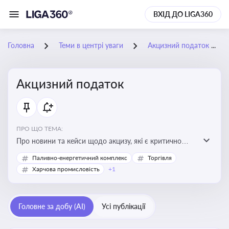
ВХІД ДО LIGA360
Головна
Теми в центрі уваги
Акцизний податок
Акцизний податок
ПРО ЩО ТЕМА:
Про новини та кейси щодо акцизу, які є критично
важливим для підприємств, які імпортують,
Паливно-енергетичний комплекс
Торгівля
виробляють або реалізують підакцизну продукцію, з
Харчова промисловість
+1
метою уникнення штрафів та ефективного
податкового планування.
Головне за добу (AI)
Усі публікації