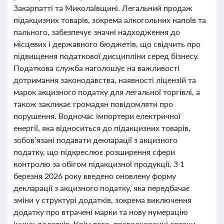
Закарпатті та Миколаївщині. Легальний продаж
підакцизних товарів, зокрема алкогольних напоїв та
пального, забезпечує значні надходження до
місцевих і державного бюджетів, що свідчить про
підвищення податкової дисципліни серед бізнесу.
Податкова служба наголошує на важливості
дотримання законодавства, наявності ліцензій та
марок акцизного податку для легальної торгівлі, а
також закликає громадян повідомляти про
порушення. Водночас імпортери електричної
енергії, яка відноситься до підакцизних товарів,
зобов’язані подавати декларації з акцизного
податку, що підкреслює розширення сфери
контролю за обігом підакцизної продукції. З 1
березня 2026 року введено оновлену форму
декларації з акцизного податку, яка передбачає
зміни у структурі додатків, зокрема виключення
додатку про втрачені марки та нову нумерацію
інших додатків. Крім того, правоохоронні органи