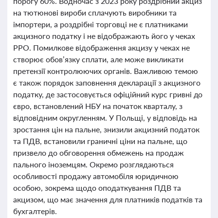
порогу 60%. Водночас з 2023 року роздрібний акциз
на тютюнові вироби сплачують виробники та
імпортери, а роздрібні торговці не є платниками
акцизного податку і не відображають його у чеках
РРО. Помилкове відображення акцизу у чеках не
створює обов’язку сплати, але може викликати
претензії контролюючих органів. Важливою темою
є також порядок заповнення декларації з акцизного
податку, де застосовується офіційний курс гривні до
євро, встановлений НБУ на початок кварталу, з
відповідним округленням. У Польщі, у відповідь на
зростання цін на пальне, знизили акцизний податок
та ПДВ, встановили граничні ціни на пальне, що
призвело до обговорення обмежень на продаж
пального іноземцям. Окремо розглядаються
особливості продажу автомобіля юридичною
особою, зокрема щодо оподаткування ПДВ та
акцизом, що має значення для платників податків та
бухгалтерів.