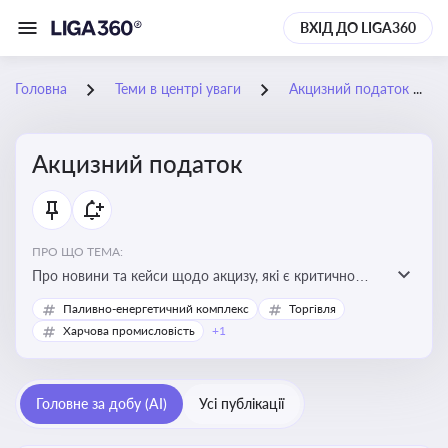
ВХІД ДО LIGA360
Головна
Теми в центрі уваги
Акцизний податок
Акцизний податок
ПРО ЩО ТЕМА:
Про новини та кейси щодо акцизу, які є критично
важливим для підприємств, які імпортують,
Паливно-енергетичний комплекс
Торгівля
виробляють або реалізують підакцизну продукцію, з
Харчова промисловість
+1
метою уникнення штрафів та ефективного
податкового планування.
Головне за добу (AI)
Усі публікації