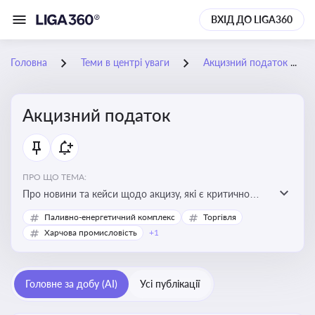
ВХІД ДО LIGA360
Головна
Теми в центрі уваги
Акцизний податок
Акцизний податок
ПРО ЩО ТЕМА:
Про новини та кейси щодо акцизу, які є критично
важливим для підприємств, які імпортують,
Паливно-енергетичний комплекс
Торгівля
виробляють або реалізують підакцизну продукцію, з
Харчова промисловість
+1
метою уникнення штрафів та ефективного
податкового планування.
Головне за добу (AI)
Усі публікації