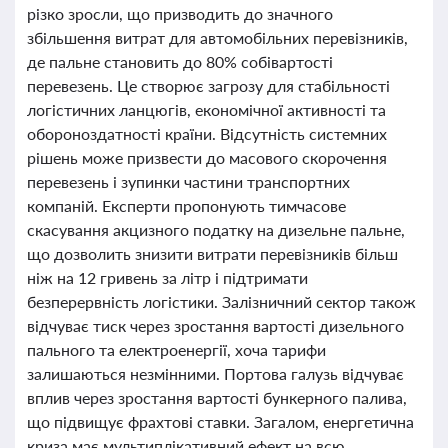
різко зросли, що призводить до значного
збільшення витрат для автомобільних перевізників,
де пальне становить до 80% собівартості
перевезень. Це створює загрозу для стабільності
логістичних ланцюгів, економічної активності та
обороноздатності країни. Відсутність системних
рішень може призвести до масового скорочення
перевезень і зупинки частини транспортних
компаній. Експерти пропонують тимчасове
скасування акцизного податку на дизельне пальне,
що дозволить знизити витрати перевізників більш
ніж на 12 гривень за літр і підтримати
безперервність логістики. Залізничний сектор також
відчуває тиск через зростання вартості дизельного
пального та електроенергії, хоча тарифи
залишаються незмінними. Портова галузь відчуває
вплив через зростання вартості бункерного палива,
що підвищує фрахтові ставки. Загалом, енергетична
криза має мультиплікативний ефект на всю