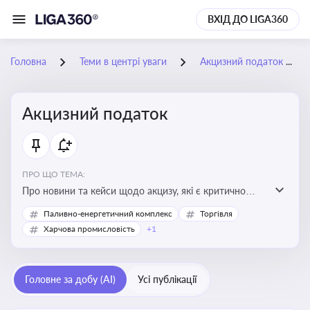
ВХІД ДО LIGA360
Головна
Теми в центрі уваги
Акцизний податок
Акцизний податок
ПРО ЩО ТЕМА:
Про новини та кейси щодо акцизу, які є критично
важливим для підприємств, які імпортують,
Паливно-енергетичний комплекс
Торгівля
виробляють або реалізують підакцизну продукцію, з
Харчова промисловість
+1
метою уникнення штрафів та ефективного
податкового планування.
Головне за добу (AI)
Усі публікації