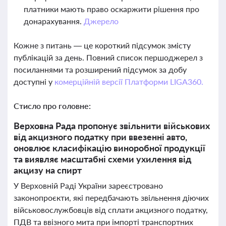
платники мають право оскаржити рішення про
донарахування.
Джерело
Кожне з питань — це короткий підсумок змісту
публікацій за день. Повний список першоджерел з
посиланнями та розширений підсумок за добу
доступні у
комерційній версії Платформи LIGA360.
Стисло про головне:
Верховна Рада пропонує звільнити військових
від акцизного податку при ввезенні авто,
оновлює класифікацію виноробної продукції
та виявляє масштабні схеми ухилення від
акцизу на спирт
У Верховній Раді України зареєстровано
законопроєкти, які передбачають звільнення діючих
військовослужбовців від сплати акцизного податку,
ПДВ та ввізного мита при імпорті транспортних