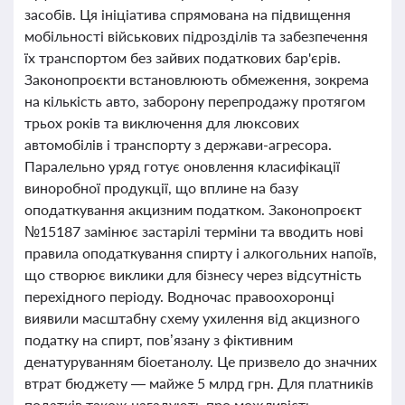
засобів. Ця ініціатива спрямована на підвищення
мобільності військових підрозділів та забезпечення
їх транспортом без зайвих податкових бар'єрів.
Законопроєкти встановлюють обмеження, зокрема
на кількість авто, заборону перепродажу протягом
трьох років та виключення для люксових
автомобілів і транспорту з держави-агресора.
Паралельно уряд готує оновлення класифікації
виноробної продукції, що вплине на базу
оподаткування акцизним податком. Законопроєкт
№15187 замінює застарілі терміни та вводить нові
правила оподаткування спирту і алкогольних напоїв,
що створює виклики для бізнесу через відсутність
перехідного періоду. Водночас правоохоронці
виявили масштабну схему ухилення від акцизного
податку на спирт, пов’язану з фіктивним
денатуруванням біоетанолу. Це призвело до значних
втрат бюджету — майже 5 млрд грн. Для платників
податків також нагадують про можливість