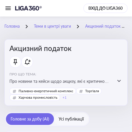
ВХІД ДО LIGA360
Головна
Теми в центрі уваги
Акцизний податок
Акцизний податок
ПРО ЩО ТЕМА:
Про новини та кейси щодо акцизу, які є критично
важливим для підприємств, які імпортують,
Паливно-енергетичний комплекс
Торгівля
виробляють або реалізують підакцизну продукцію, з
Харчова промисловість
+1
метою уникнення штрафів та ефективного
податкового планування.
Головне за добу (AI)
Усі публікації