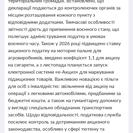
територіальних громадах. Встановлено, що
декларації подаються до контролюючих органів за
місцем розташування кожного пункту з
відповідними додатками. Тимчасові особливості
звітності діють до припинення воєнного стану, що
полегшує адміністрування податку в умовах
воєнного часу. Також у 2026 році підвищено ставку
акцизного податку на моторне пальне для
агровиробників, введено коефіцієнт 1,1 для акцизу
на сигарети, а з листопада планується запуск
електронної системи «е-Акциз» для маркування
підакцизних товарів. Важливою новацією є пільги
для осіб з інвалідністю: звільнення від акцизу на
операції з легковими автомобілями, придбаними за
бюджетні кошти, а також на гуманітарну допомогу
у вигляді спеціально обладнаних транспортних
засобів. Щодо відповідальності, податкова служба
посилює контроль за дотриманням акцизного
законодавства, особливо у сфері тютюну та