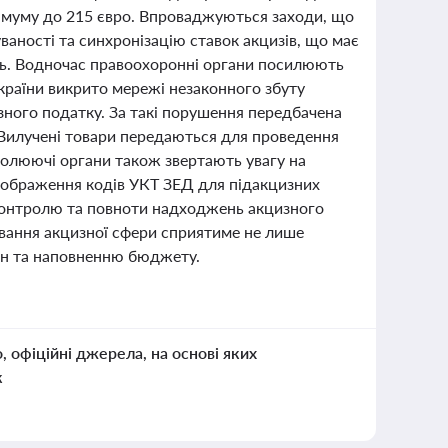
німуму до 215 євро. Впроваджуються заходи, що
аності та синхронізацію ставок акцизів, що має
ь. Водночас правоохоронні органи посилюють
України викрито мережі незаконного збуту
зного податку. За такі порушення передбачена
 Вилучені товари передаються для проведення
ролюючі органи також звертають увагу на
ідображення кодів УКТ ЗЕД для підакцизних
 контролю та повноти надходжень акцизного
ювання акцизної сфери сприятиме не лише
дян та наповненню бюджету.
о, офіційні джерела, на основі яких
к