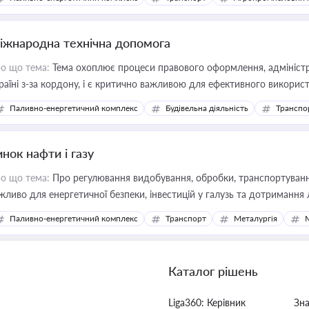
іжнародна технічна допомога
о що тема:
Тема охоплює процеси правового оформлення, адміністр
раїні з-за кордону, і є критично важливою для ефективного використ
фраструктурних проєктів
Паливно-енергетичний комплекс
Будівельна діяльність
Транспо
нок нафти і газу
о що тема:
Про регулювання видобування, обробки, транспортування
жливо для енергетичної безпеки, інвестицій у галузь та дотримання 
Паливно-енергетичний комплекс
Транспорт
Металургія
Каталог рішень
Liga360: Керівник
Зн