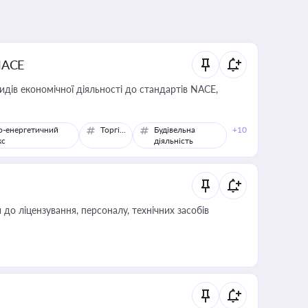
NACE
идів економічної діяльності до стандартів NACE,
о-енергетичний
Торгівля
Будівельна
+10
кс
діяльність
о ліцензування, персоналу, технічних засобів