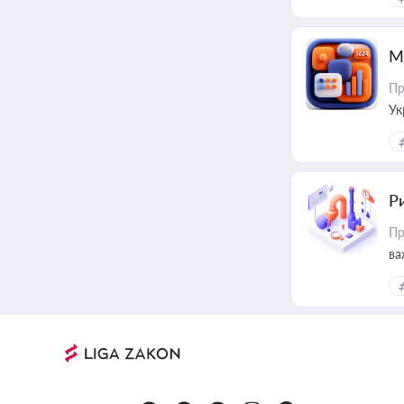
М
Пр
Ук
ін
Ри
Пр
ва