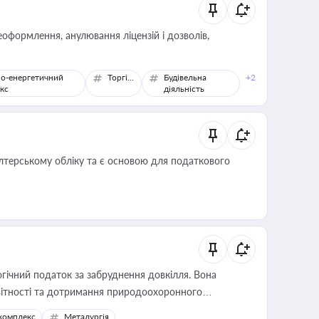
оформлення, анулювання ліцензій і дозволів,
о-енергетичний
Торгівля
Будівельна
+2
кс
діяльність
алтерському обліку та є основою для податкового
гічний податок за забруднення довкілля. Вона
звітності та дотримання природоохоронного
комплекс
Металургія