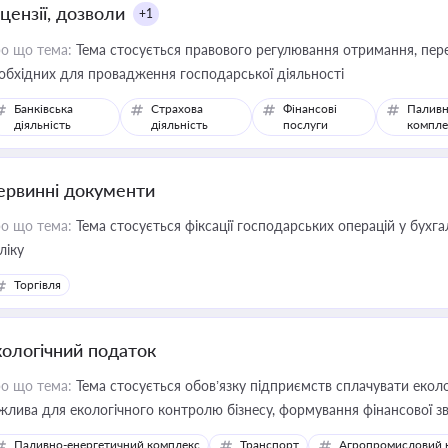
цензії, дозволи
+1
о що тема:
Тема стосується правового регулювання отримання, пере
обхідних для провадження господарської діяльності
Банківська
Страхова
Фінансові
Паливн
діяльність
діяльність
послуги
компле
ервинні документи
о що тема:
Тема стосується фіксації господарських операцій у бухг
ліку
Торгівля
кологічний податок
о що тема:
Тема стосується обов’язку підприємств сплачувати еколо
жлива для екологічного контролю бізнесу, формування фінансової 
конодавства
Паливно-енергетичний комплекс
Транспорт
Агропромисловий 