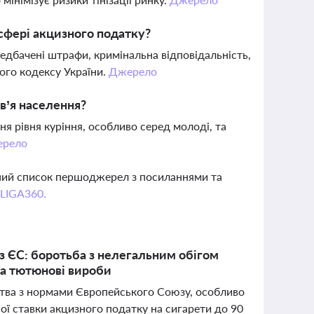
 сфері акцизного податку?
редбачені штрафи, кримінальна відповідальність,
ного кодексу України.
Джерело
в’я населення?
я рівня куріння, особливо серед молоді, та
рело
вний список першоджерел з посиланнями та
 LIGA360.
 з ЄС: боротьба з нелегальним обігом
на тютюнові вироби
ства з нормами Європейського Союзу, особливо
ої ставки акцизного податку на сигарети до 90