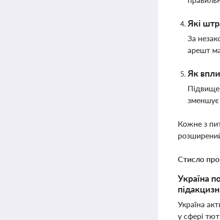
Які штр
За незак
арешт ма
Як впли
Підвищен
зменшує 
Кожне з пи
розширений
Стисло про
Україна п
підакцизн
Україна ак
у сфері тю