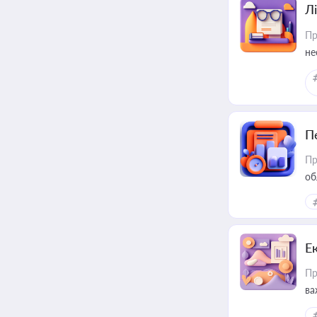
Лі
Пр
не
П
Пр
об
Е
Пр
ва
за