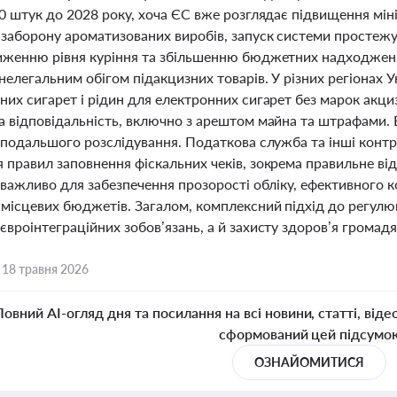
00 штук до 2028 року, хоча ЄС вже розглядає підвищення мі
заборону ароматизованих виробів, запуск системи простежув
иженню рівня куріння та збільшенню бюджетних надходжен
нелегальним обігом підакцизних товарів. У різних регіонах 
них сигарет і рідин для електронних сигарет без марок акци
а відповідальність, включно з арештом майна та штрафами.
і подальшого розслідування. Податкова служба та інші конт
 правил заповнення фіскальних чеків, зокрема правильне в
е важливо для забезпечення прозорості обліку, ефективного
 місцевих бюджетів. Загалом, комплексний підхід до регул
євроінтеграційних зобов’язань, а й захисту здоров’я грома
,
18 травня 2026
Повний AI-огляд дня та посилання на всі новини, статті, віде
сформований цей підсумо
ОЗНАЙОМИТИСЯ