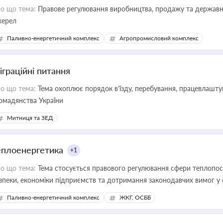
о що тема:
Правове регулювання виробництва, продажу та державної
ерел
Паливно-енергетичний комплекс
Агропромисловий комплекс
іграційні питання
о що тема:
Тема охоплює порядок в’їзду, перебування, працевлаштув
омадянства України
Митниця та ЗЕД
еплоенергетика
+1
о що тема:
Тема стосується правового регулювання сфери теплопост
зпеки, економіки підприємств та дотримання законодавчих вимог у
Паливно-енергетичний комплекс
ЖКГ, ОСББ