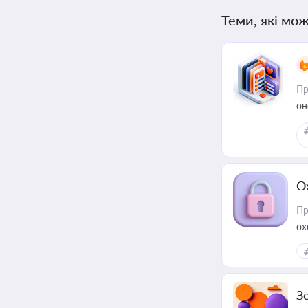
Теми, які мож
Пр
он
О
Пр
ох
З