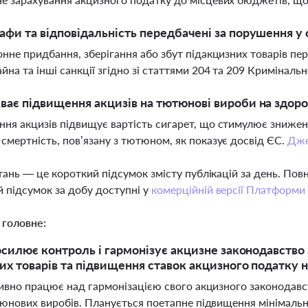
афи та відповідальність передбачені за порушення у
онне придбання, зберігання або збут підакцизних товарів пе
йна та інші санкції згідно зі статтями 204 та 209 Криміналь
ває підвищення акцизів на тютюнові вироби на здоро
ня акцизів підвищує вартість сигарет, що стимулює зниженн
смертність, пов’язану з тютюном, як показує досвід ЄС.
Дже
тань — це короткий підсумок змісту публікацій за день. По
 підсумок за добу доступні у
комерційній версії Платформи
 головне:
осилює контроль і гармонізує акцизне законодавство
их товарів та підвищення ставок акцизного податку 
тивно працює над гармонізацією свого акцизного законодав
тюнових виробів. Планується поетапне підвищення мінімальн