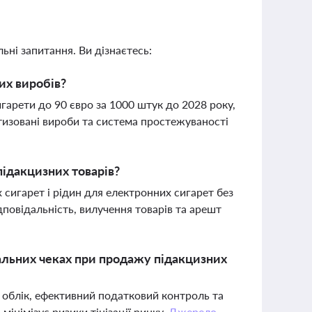
ьні запитання. Ви дізнаєтесь:
их виробів?
гарети до 90 євро за 1000 штук до 2028 року,
изовані вироби та система простежуваності
підакцизних товарів?
сигарет і рідин для електронних сигарет без
повідальність, вилучення товарів та арешт
льних чеках при продажу підакцизних
 облік, ефективний податковий контроль та
інімізує ризики тінізації ринку.
Джерело