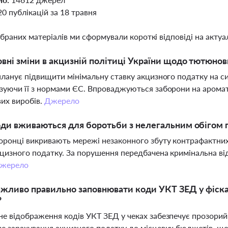
20 публікацій за 18 травня
ібраних матеріалів ми сформували короткі відповіді на актуал
овні зміни в акцизній політиці України щодо тютюнов
планує підвищити мінімальну ставку акцизного податку на си
зуючи її з нормами ЄС. Впроваджуються заборони на аромат
их виробів.
Джерело
оди вживаються для боротьби з нелегальним обігом 
ронці викривають мережі незаконного збуту контрафактних 
цизного податку. За порушення передбачена кримінальна від
жерело
жливо правильно заповнювати коди УКТ ЗЕД у фіска
?
е відображення кодів УКТ ЗЕД у чеках забезпечує прозорий
е зарахування акцизного податку до місцевих бюджетів, що м