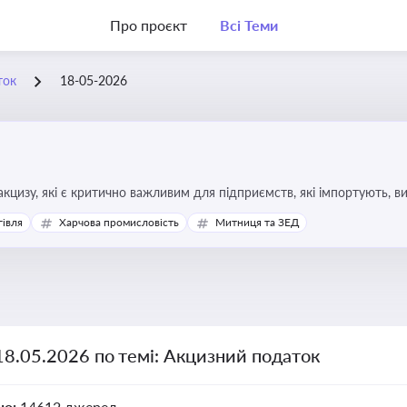
Про проєкт
Всі Теми
ток
18-05-2026
кцизу, які є критично важливим для підприємств, які імпортують, в
ння штрафів та ефективного податкового планування.
гівля
Харчова промисловість
Митниця та ЗЕД
18.05.2026 по темі: Акцизний податок
но:
14612 джерел