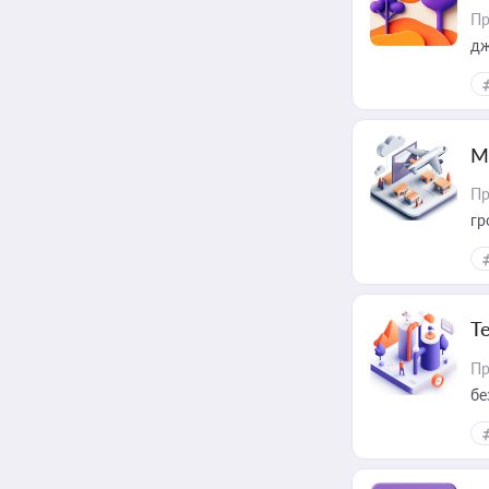
Пр
дж
М
Пр
гр
Т
Пр
бе