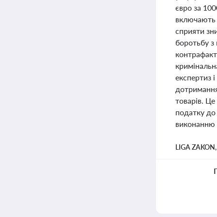
євро за 10
включають 
сприяти зн
боротьбу з 
контрафакт
кримінальн
експертиз 
дотримання
товарів. Ц
податку до
виконанню 
LIGA ZAKON