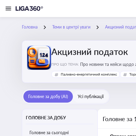
Головна
Теми в центрі уваги
Акцизний пода
Акцизний податок
Про новини та кейси щодо а
ПРО ЩО ТЕМА:
продукцію, з метою уникне
Паливно-енергетичний комплекс
Тор
Головне за добу (AI)
Усі публікації
ГОЛОВНЕ ЗА ДОБУ
Головне за 
Головне за сьогодні
Опрацьова