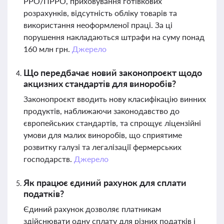
РРО/ПРРО, приховування готівкових
розрахунків, відсутність обліку товарів та
використання неоформленої праці. За ці
порушення накладаються штрафи на суму понад
160 млн грн.
Джерело
Що передбачає новий законопроєкт щодо
акцизних стандартів для виноробів?
Законопроєкт вводить нову класифікацію винних
продуктів, наближаючи законодавство до
європейських стандартів, та спрощує ліцензійні
умови для малих виноробів, що сприятиме
розвитку галузі та легалізації фермерських
господарств.
Джерело
Як працює єдиний рахунок для сплати
податків?
Єдиний рахунок дозволяє платникам
здійснювати одну сплату для різних податків і