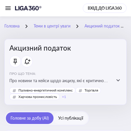
ВХІД ДО LIGA360
Головна
Теми в центрі уваги
Акцизний податок
Акцизний податок
ПРО ЩО ТЕМА:
Про новини та кейси щодо акцизу, які є критично
важливим для підприємств, які імпортують,
Паливно-енергетичний комплекс
Торгівля
виробляють або реалізують підакцизну продукцію, з
Харчова промисловість
+1
метою уникнення штрафів та ефективного
податкового планування.
Головне за добу (AI)
Усі публікації