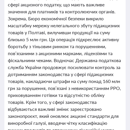
сфері акцизного податку, що мають важливе
значення для платників та контролюючих органів.
Зокрема, Бюро економічної безпеки викрило
масштабну мережу нелегального збуту підакцизних
товарів у Полтаві, вилучивши продукції на суму
близько 5 млн грн. Ця операція підкреслює активну
боротьбу з тіньовим ринком та порушеннями,
пов’язаними з акцизними марками, ліцензіями та
фіскальними чеками. Водночас Державна податкова
служба України продовжує посилювати контроль за
дотриманням законодавства у сфері підакцизних
товарів, накладаючи штрафи на суму понад 160 млн
грн за порушення, пов’язані з невикористанням РРО,
приховуванням готівки та відсутністю обліку
товарів. Крім того, у сфері законодавства
відбуваються важливі зміни: зареєстровано
законопроєкт, який оновлює акцизні стандарти для
виноробної галузі, вводячи чітку класифікацію
винних продуктів та спрощуючи ліцензійні умови