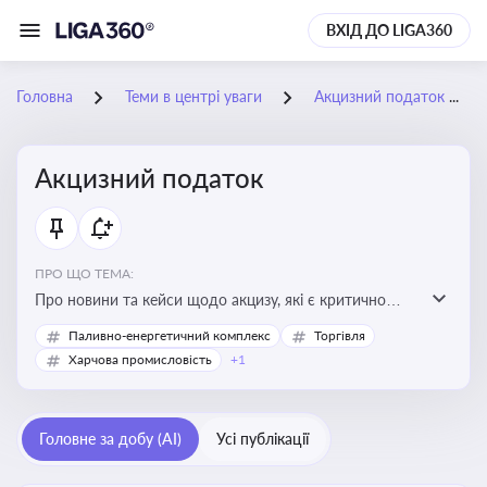
ВХІД ДО LIGA360
Головна
Теми в центрі уваги
Акцизний податок
Акцизний податок
ПРО ЩО ТЕМА:
Про новини та кейси щодо акцизу, які є критично
важливим для підприємств, які імпортують,
Паливно-енергетичний комплекс
Торгівля
виробляють або реалізують підакцизну продукцію, з
Харчова промисловість
+1
метою уникнення штрафів та ефективного
податкового планування.
Головне за добу (AI)
Усі публікації