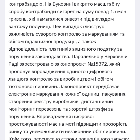
контрабандою. На Буковині викрито масштабну
спробу контрабанди сигарет на суму понад 15 млн
гривень, які намагалися вивезти під виглядом
вантажу полуниці. Цей випадок ілюструє
важливість суворого контролю за маркуванням та
обігом підакцизної продукції, а також
відповідальність платників акцизного податку за
порушення законодавства. Паралельно у Верховній
Раді зареєстровано законопроєкт №15372, який
пропонує впровадження єдиного цифрового
ланцюга контролю за виробництвом і обігом
тютюнової сировини. Законопроєкт передбачає
електронне маркування кожної одиниці пакування,
створення реєстру виробників, дистанційний
моніторинг перевезень та жорсткі штрафи за
порушення. Впровадження цифрової
простежуваності має на меті підвищити прозорість
ринку та унеможливити незаконний обіг сировини.
Крім того, перенесено строки повноцінного запуску