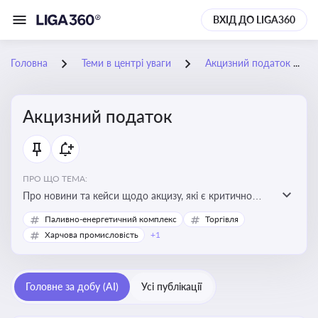
ВХІД ДО LIGA360
Головна
Теми в центрі уваги
Акцизний податок
Акцизний податок
ПРО ЩО ТЕМА:
Про новини та кейси щодо акцизу, які є критично
важливим для підприємств, які імпортують,
Паливно-енергетичний комплекс
Торгівля
виробляють або реалізують підакцизну продукцію, з
Харчова промисловість
+1
метою уникнення штрафів та ефективного
податкового планування.
Головне за добу (AI)
Усі публікації