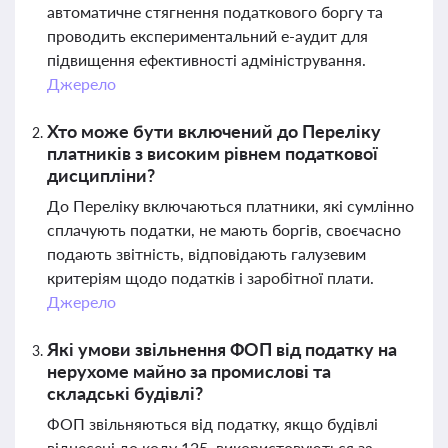
автоматичне стягнення податкового боргу та
проводить експериментальний е-аудит для
підвищення ефективності адміністрування.
Джерело
Хто може бути включений до Переліку
платників з високим рівнем податкової
дисципліни?
До Переліку включаються платники, які сумлінно
сплачують податки, не мають боргів, своєчасно
подають звітність, відповідають галузевим
критеріям щодо податків і заробітної плати.
Джерело
Які умови звільнення ФОП від податку на
нерухоме майно за промислові та
складські будівлі?
ФОП звільняються від податку, якщо будівлі
віднесені до коду 125, використовуються за