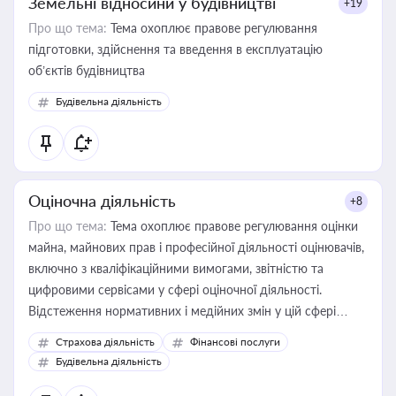
Земельні відносини у будівництві
+19
Про що тема:
Тема охоплює правове регулювання
підготовки, здійснення та введення в експлуатацію
об’єктів будівництва
Будівельна діяльність
Оціночна діяльність
+8
Про що тема:
Тема охоплює правове регулювання оцінки
майна, майнових прав і професійної діяльності оцінювачів,
включно з кваліфікаційними вимогами, звітністю та
цифровими сервісами у сфері оціночної діяльності.
Відстеження нормативних і медійних змін у цій сфері
корисне для власника бізнесу, керівника, юриста або
Страхова діяльність
Фінансові послуги
бухгалтера під час оподаткування, приватизації, оренди
Будівельна діяльність
державного майна, корпоративних угод і перевірки
статусу суб'єктів оціночної діяльності