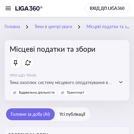
ВХІД ДО LIGA360
Головна
Теми в центрі уваги
Місцеві податки та збори
Місцеві податки та збори
ПРО ЩО ТЕМА:
Тема охоплює систему місцевого оподаткування в
Україні, включаючи туристичний збір, плату за
Будівельна діяльність
Транспорт
земельні ділянки, за паркування транспорту
Головне за добу (AI)
Усі публікації