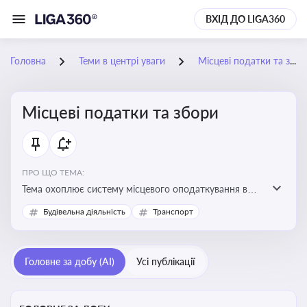
ВХІД ДО LIGA360
Головна
Теми в центрі уваги
Місцеві податки та збори
Місцеві податки та збори
ПРО ЩО ТЕМА:
Тема охоплює систему місцевого оподаткування в
Україні, включаючи туристичний збір, плату за
Будівельна діяльність
Транспорт
земельні ділянки, за паркування транспорту
Головне за добу (AI)
Усі публікації