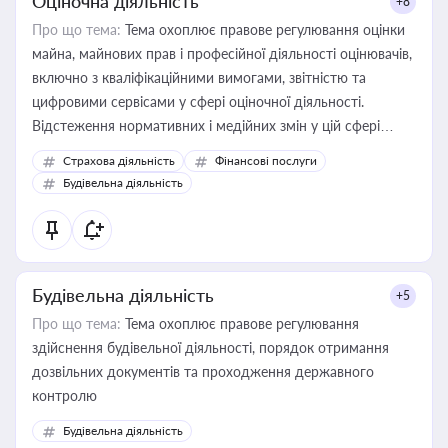
Оціночна діяльність
+8
Про що тема:
Тема охоплює правове регулювання оцінки
майна, майнових прав і професійної діяльності оцінювачів,
включно з кваліфікаційними вимогами, звітністю та
цифровими сервісами у сфері оціночної діяльності.
Відстеження нормативних і медійних змін у цій сфері
корисне для власника бізнесу, керівника, юриста або
Страхова діяльність
Фінансові послуги
бухгалтера під час оподаткування, приватизації, оренди
Будівельна діяльність
державного майна, корпоративних угод і перевірки
статусу суб'єктів оціночної діяльності
Будівельна діяльність
+5
Про що тема:
Тема охоплює правове регулювання
здійснення будівельної діяльності, порядок отримання
дозвільних документів та проходження державного
контролю
Будівельна діяльність