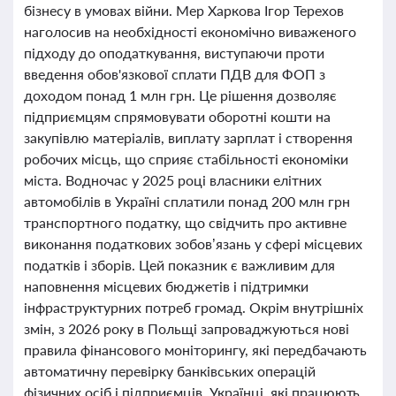
бізнесу в умовах війни. Мер Харкова Ігор Терехов
наголосив на необхідності економічно виваженого
підходу до оподаткування, виступаючи проти
введення обов'язкової сплати ПДВ для ФОП з
доходом понад 1 млн грн. Це рішення дозволяє
підприємцям спрямовувати оборотні кошти на
закупівлю матеріалів, виплату зарплат і створення
робочих місць, що сприяє стабільності економіки
міста. Водночас у 2025 році власники елітних
автомобілів в Україні сплатили понад 200 млн грн
транспортного податку, що свідчить про активне
виконання податкових зобов’язань у сфері місцевих
податків і зборів. Цей показник є важливим для
наповнення місцевих бюджетів і підтримки
інфраструктурних потреб громад. Окрім внутрішніх
змін, з 2026 року в Польщі запроваджуються нові
правила фінансового моніторингу, які передбачають
автоматичну перевірку банківських операцій
фізичних осіб і підприємців. Українці, які працюють