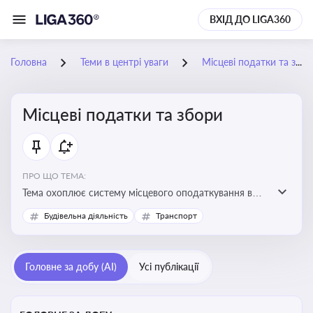
ВХІД ДО LIGA360
Головна
Теми в центрі уваги
Місцеві податки та збори
Місцеві податки та збори
ПРО ЩО ТЕМА:
Тема охоплює систему місцевого оподаткування в
Україні, включаючи туристичний збір, плату за
Будівельна діяльність
Транспорт
земельні ділянки, за паркування транспорту
Головне за добу (AI)
Усі публікації