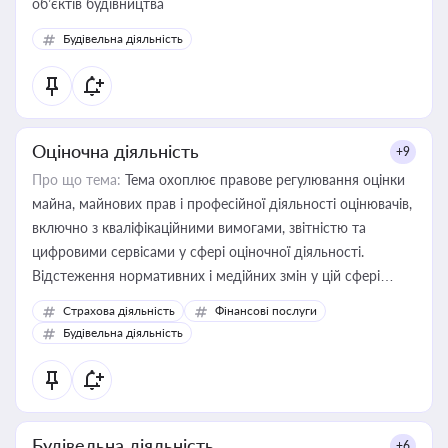
об’єктів будівництва
Будівельна діяльність
Оціночна діяльність
+9
Про що тема:
Тема охоплює правове регулювання оцінки
майна, майнових прав і професійної діяльності оцінювачів,
включно з кваліфікаційними вимогами, звітністю та
цифровими сервісами у сфері оціночної діяльності.
Відстеження нормативних і медійних змін у цій сфері
корисне для власника бізнесу, керівника, юриста або
Страхова діяльність
Фінансові послуги
бухгалтера під час оподаткування, приватизації, оренди
Будівельна діяльність
державного майна, корпоративних угод і перевірки
статусу суб'єктів оціночної діяльності
Будівельна діяльність
+6