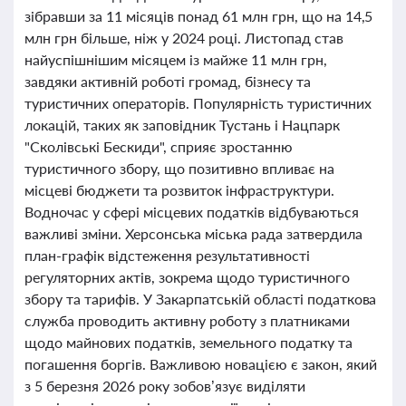
зібравши за 11 місяців понад 61 млн грн, що на 14,5
млн грн більше, ніж у 2024 році. Листопад став
найуспішнішим місяцем із майже 11 млн грн,
завдяки активній роботі громад, бізнесу та
туристичних операторів. Популярність туристичних
локацій, таких як заповідник Тустань і Нацпарк
"Сколівські Бескиди", сприяє зростанню
туристичного збору, що позитивно впливає на
місцеві бюджети та розвиток інфраструктури.
Водночас у сфері місцевих податків відбуваються
важливі зміни. Херсонська міська рада затвердила
план-графік відстеження результативності
регуляторних актів, зокрема щодо туристичного
збору та тарифів. У Закарпатській області податкова
служба проводить активну роботу з платниками
щодо майнових податків, земельного податку та
погашення боргів. Важливою новацією є закон, який
з 5 березня 2026 року зобов’язує виділяти