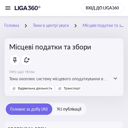
ВХІД ДО LIGA360
Головна
Теми в центрі уваги
Місцеві податки та збори
Місцеві податки та збори
ПРО ЩО ТЕМА:
Тема охоплює систему місцевого оподаткування в
Україні, включаючи туристичний збір, плату за
Будівельна діяльність
Транспорт
земельні ділянки, за паркування транспорту
Головне за добу (AI)
Усі публікації