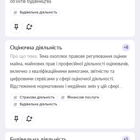
об’єктів будівництва
Будівельна діяльність
Оціночна діяльність
+8
Про що тема:
Тема охоплює правове регулювання оцінки
майна, майнових прав і професійної діяльності оцінювачів,
включно з кваліфікаційними вимогами, звітністю та
цифровими сервісами у сфері оціночної діяльності.
Відстеження нормативних і медійних змін у цій сфері
корисне для власника бізнесу, керівника, юриста або
Страхова діяльність
Фінансові послуги
бухгалтера під час оподаткування, приватизації, оренди
Будівельна діяльність
державного майна, корпоративних угод і перевірки
статусу суб'єктів оціночної діяльності
Будівельна діяльність
+5