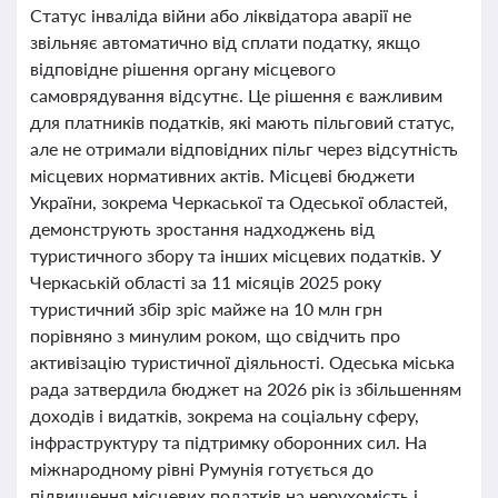
Статус інваліда війни або ліквідатора аварії не
звільняє автоматично від сплати податку, якщо
відповідне рішення органу місцевого
самоврядування відсутнє. Це рішення є важливим
для платників податків, які мають пільговий статус,
але не отримали відповідних пільг через відсутність
місцевих нормативних актів. Місцеві бюджети
України, зокрема Черкаської та Одеської областей,
демонструють зростання надходжень від
туристичного збору та інших місцевих податків. У
Черкаській області за 11 місяців 2025 року
туристичний збір зріс майже на 10 млн грн
порівняно з минулим роком, що свідчить про
активізацію туристичної діяльності. Одеська міська
рада затвердила бюджет на 2026 рік із збільшенням
доходів і видатків, зокрема на соціальну сферу,
інфраструктуру та підтримку оборонних сил. На
міжнародному рівні Румунія готується до
підвищення місцевих податків на нерухомість і