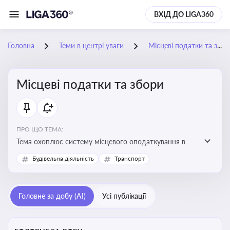
ВХІД ДО LIGA360
Головна
Теми в центрі уваги
Місцеві податки та збори
Місцеві податки та збори
ПРО ЩО ТЕМА:
Тема охоплює систему місцевого оподаткування в
Україні, включаючи туристичний збір, плату за
Будівельна діяльність
Транспорт
земельні ділянки, за паркування транспорту
Головне за добу (AI)
Усі публікації