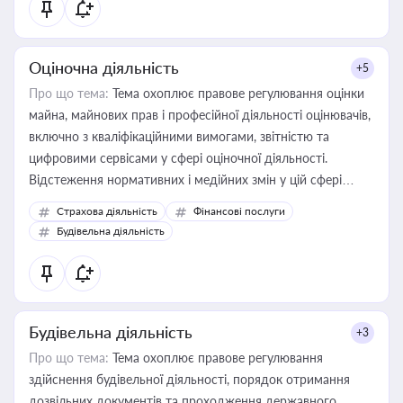
Оціночна діяльність
+5
Про що тема:
Тема охоплює правове регулювання оцінки
майна, майнових прав і професійної діяльності оцінювачів,
включно з кваліфікаційними вимогами, звітністю та
цифровими сервісами у сфері оціночної діяльності.
Відстеження нормативних і медійних змін у цій сфері
корисне для власника бізнесу, керівника, юриста або
Страхова діяльність
Фінансові послуги
бухгалтера під час оподаткування, приватизації, оренди
Будівельна діяльність
державного майна, корпоративних угод і перевірки
статусу суб'єктів оціночної діяльності
Будівельна діяльність
+3
Про що тема:
Тема охоплює правове регулювання
здійснення будівельної діяльності, порядок отримання
дозвільних документів та проходження державного