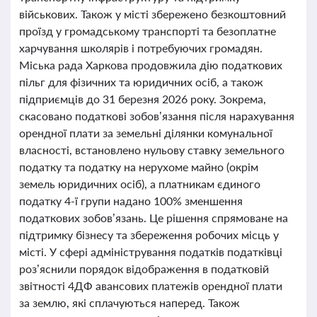
військових. Також у місті збережено безкоштовний
проїзд у громадському транспорті та безоплатне
харчування школярів і потребуючих громадян.
Міська рада Харкова продовжила дію податкових
пільг для фізичних та юридичних осіб, а також
підприємців до 31 березня 2026 року. Зокрема,
скасовано податкові зобов’язання після нарахування
орендної плати за земельні ділянки комунальної
власності, встановлено нульову ставку земельного
податку та податку на нерухоме майно (окрім
земель юридичних осіб), а платникам єдиного
податку 4-ї групи надано 100% зменшення
податкових зобов’язань. Це рішення спрямоване на
підтримку бізнесу та збереження робочих місць у
місті. У сфері адміністрування податків податківці
роз’яснили порядок відображення в податковій
звітності 4ДФ авансових платежів орендної плати
за землю, які сплачуються наперед. Також