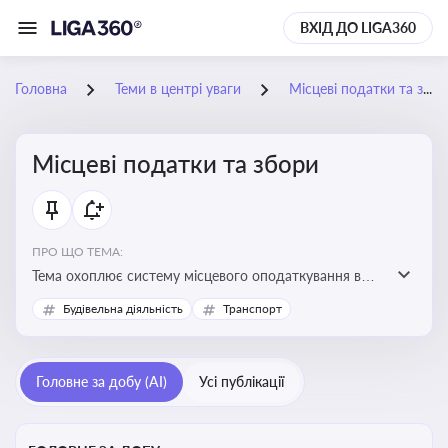
ВХІД ДО LIGA360
Головна
Теми в центрі уваги
Місцеві податки та збори
Місцеві податки та збори
ПРО ЩО ТЕМА:
Тема охоплює систему місцевого оподаткування в
Україні, включаючи туристичний збір, плату за
Будівельна діяльність
Транспорт
земельні ділянки, за паркування транспорту
Головне за добу (AI)
Усі публікації