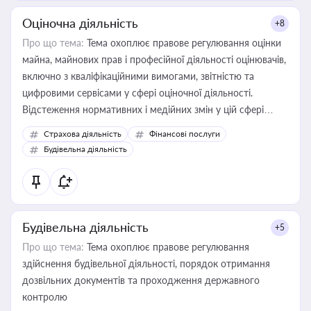
Оціночна діяльність
+8
Про що тема:
Тема охоплює правове регулювання оцінки
майна, майнових прав і професійної діяльності оцінювачів,
включно з кваліфікаційними вимогами, звітністю та
цифровими сервісами у сфері оціночної діяльності.
Відстеження нормативних і медійних змін у цій сфері
корисне для власника бізнесу, керівника, юриста або
Страхова діяльність
Фінансові послуги
бухгалтера під час оподаткування, приватизації, оренди
Будівельна діяльність
державного майна, корпоративних угод і перевірки
статусу суб'єктів оціночної діяльності
Будівельна діяльність
+5
Про що тема:
Тема охоплює правове регулювання
здійснення будівельної діяльності, порядок отримання
дозвільних документів та проходження державного
контролю