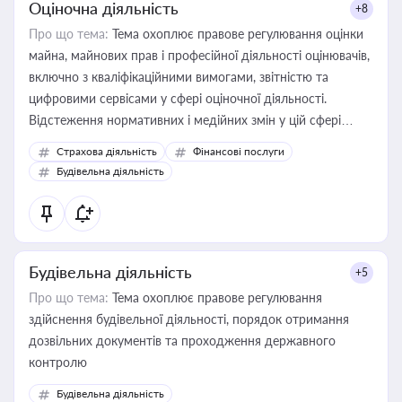
Оціночна діяльність
+8
Про що тема:
Тема охоплює правове регулювання оцінки
майна, майнових прав і професійної діяльності оцінювачів,
включно з кваліфікаційними вимогами, звітністю та
цифровими сервісами у сфері оціночної діяльності.
Відстеження нормативних і медійних змін у цій сфері
корисне для власника бізнесу, керівника, юриста або
Страхова діяльність
Фінансові послуги
бухгалтера під час оподаткування, приватизації, оренди
Будівельна діяльність
державного майна, корпоративних угод і перевірки
статусу суб'єктів оціночної діяльності
Будівельна діяльність
+5
Про що тема:
Тема охоплює правове регулювання
здійснення будівельної діяльності, порядок отримання
дозвільних документів та проходження державного
контролю
Будівельна діяльність