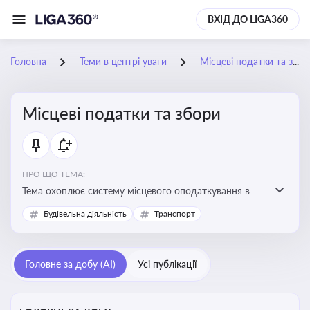
ВХІД ДО LIGA360
Головна
Теми в центрі уваги
Місцеві податки та збори
Місцеві податки та збори
ПРО ЩО ТЕМА:
Тема охоплює систему місцевого оподаткування в
Україні, включаючи туристичний збір, плату за
Будівельна діяльність
Транспорт
земельні ділянки, за паркування транспорту
Головне за добу (AI)
Усі публікації