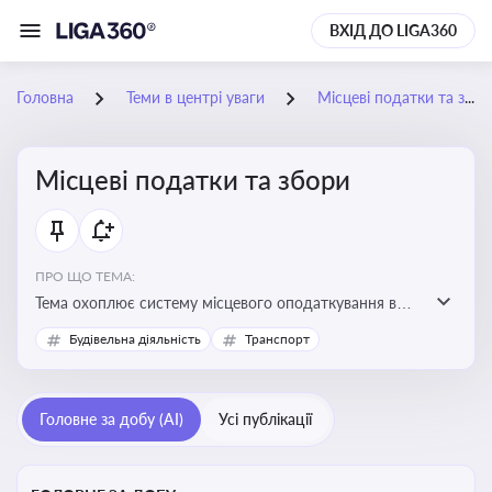
ВХІД ДО LIGA360
Головна
Теми в центрі уваги
Місцеві податки та збори
Місцеві податки та збори
ПРО ЩО ТЕМА:
Тема охоплює систему місцевого оподаткування в
Україні, включаючи туристичний збір, плату за
Будівельна діяльність
Транспорт
земельні ділянки, за паркування транспорту
Головне за добу (AI)
Усі публікації