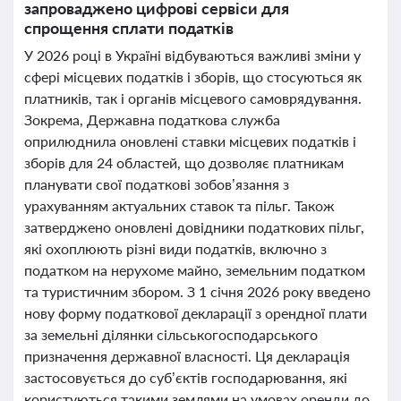
запроваджено цифрові сервіси для
спрощення сплати податків
У 2026 році в Україні відбуваються важливі зміни у
сфері місцевих податків і зборів, що стосуються як
платників, так і органів місцевого самоврядування.
Зокрема, Державна податкова служба
оприлюднила оновлені ставки місцевих податків і
зборів для 24 областей, що дозволяє платникам
планувати свої податкові зобов’язання з
урахуванням актуальних ставок та пільг. Також
затверджено оновлені довідники податкових пільг,
які охоплюють різні види податків, включно з
податком на нерухоме майно, земельним податком
та туристичним збором. З 1 січня 2026 року введено
нову форму податкової декларації з орендної плати
за земельні ділянки сільськогосподарського
призначення державної власності. Ця декларація
застосовується до суб’єктів господарювання, які
користуються такими землями на умовах оренди до