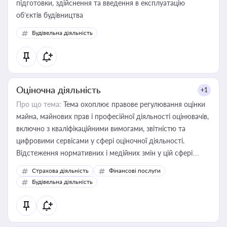
підготовки, здійснення та введення в експлуатацію
об’єктів будівництва
Будівельна діяльність
Оціночна діяльність
+1
Про що тема:
Тема охоплює правове регулювання оцінки
майна, майнових прав і професійної діяльності оцінювачів,
включно з кваліфікаційними вимогами, звітністю та
цифровими сервісами у сфері оціночної діяльності.
Відстеження нормативних і медійних змін у цій сфері
корисне для власника бізнесу, керівника, юриста або
Страхова діяльність
Фінансові послуги
бухгалтера під час оподаткування, приватизації, оренди
Будівельна діяльність
державного майна, корпоративних угод і перевірки
статусу суб'єктів оціночної діяльності