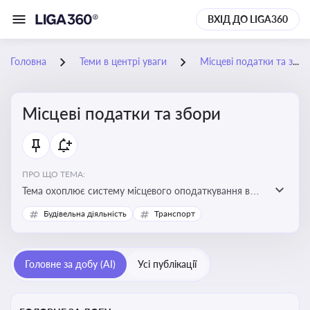
ВХІД ДО LIGA360
Головна
Теми в центрі уваги
Місцеві податки та збори
Місцеві податки та збори
ПРО ЩО ТЕМА:
Тема охоплює систему місцевого оподаткування в
Україні, включаючи туристичний збір, плату за
Будівельна діяльність
Транспорт
земельні ділянки, за паркування транспорту
Головне за добу (AI)
Усі публікації