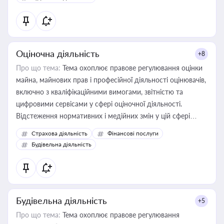
Оціночна діяльність
+8
Про що тема:
Тема охоплює правове регулювання оцінки
майна, майнових прав і професійної діяльності оцінювачів,
включно з кваліфікаційними вимогами, звітністю та
цифровими сервісами у сфері оціночної діяльності.
Відстеження нормативних і медійних змін у цій сфері
корисне для власника бізнесу, керівника, юриста або
Страхова діяльність
Фінансові послуги
бухгалтера під час оподаткування, приватизації, оренди
Будівельна діяльність
державного майна, корпоративних угод і перевірки
статусу суб'єктів оціночної діяльності
Будівельна діяльність
+5
Про що тема:
Тема охоплює правове регулювання