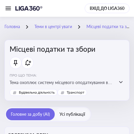
ВХІД ДО LIGA360
Головна
Теми в центрі уваги
Місцеві податки та збори
Місцеві податки та збори
ПРО ЩО ТЕМА:
Тема охоплює систему місцевого оподаткування в
Україні, включаючи туристичний збір, плату за
Будівельна діяльність
Транспорт
земельні ділянки, за паркування транспорту
Головне за добу (AI)
Усі публікації