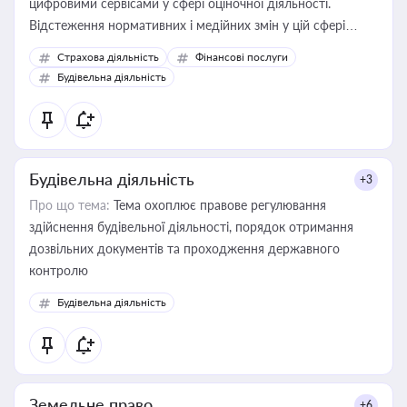
цифровими сервісами у сфері оціночної діяльності.
Відстеження нормативних і медійних змін у цій сфері
корисне для власника бізнесу, керівника, юриста або
Страхова діяльність
Фінансові послуги
бухгалтера під час оподаткування, приватизації, оренди
Будівельна діяльність
державного майна, корпоративних угод і перевірки
статусу суб'єктів оціночної діяльності
Будівельна діяльність
+3
Про що тема:
Тема охоплює правове регулювання
здійснення будівельної діяльності, порядок отримання
дозвільних документів та проходження державного
контролю
Будівельна діяльність
Земельне право
+6