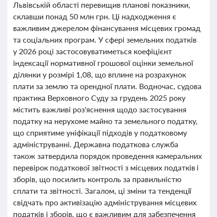
Львівській області перевищив планові показники,
склавши понад 50 млн грн. Ці надходження є
важливим джерелом фінансування місцевих громад
та соціальних програм. У сфері земельних податків
у 2026 році застосовуватиметься коефіцієнт
індексації нормативної грошової оцінки земельної
ділянки у розмірі 1,08, що вплине на розрахунок
плати за землю та орендної плати. Водночас, судова
практика Верховного Суду за грудень 2025 року
містить важливі роз'яснення щодо застосування
податку на нерухоме майно та земельного податку,
що сприятиме уніфікації підходів у податковому
адмініструванні. Державна податкова служба
також затвердила порядок проведення камеральних
перевірок податкової звітності з місцевих податків і
зборів, що посилить контроль за правильністю
сплати та звітності. Загалом, ці зміни та тенденції
свідчать про активізацію адміністрування місцевих
податків і зборів, що є важливим для забезпечення