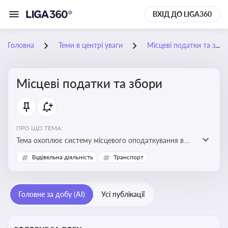
ВХІД ДО LIGA360
Головна
Теми в центрі уваги
Місцеві податки та збори
Місцеві податки та збори
ПРО ЩО ТЕМА:
Тема охоплює систему місцевого оподаткування в
Україні, включаючи туристичний збір, плату за
Будівельна діяльність
Транспорт
земельні ділянки, за паркування транспорту
Головне за добу (AI)
Усі публікації