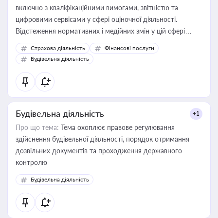
включно з кваліфікаційними вимогами, звітністю та
цифровими сервісами у сфері оціночної діяльності.
Відстеження нормативних і медійних змін у цій сфері
корисне для власника бізнесу, керівника, юриста або
Страхова діяльність
Фінансові послуги
бухгалтера під час оподаткування, приватизації, оренди
Будівельна діяльність
державного майна, корпоративних угод і перевірки
статусу суб'єктів оціночної діяльності
Будівельна діяльність
+1
Про що тема:
Тема охоплює правове регулювання
здійснення будівельної діяльності, порядок отримання
дозвільних документів та проходження державного
контролю
Будівельна діяльність