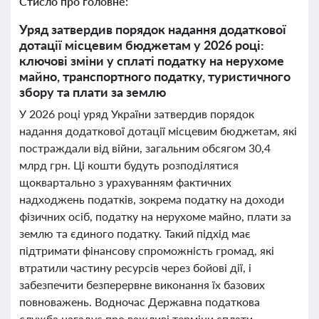
Стисло про головне:
Уряд затвердив порядок надання додаткової
дотації місцевим бюджетам у 2026 році:
ключові зміни у сплаті податку на нерухоме
майно, транспортного податку, туристичного
збору та плати за землю
У 2026 році уряд України затвердив порядок
надання додаткової дотації місцевим бюджетам, які
постраждали від війни, загальним обсягом 30,4
млрд грн. Ці кошти будуть розподілятися
щоквартально з урахуванням фактичних
надходжень податків, зокрема податку на доходи
фізичних осіб, податку на нерухоме майно, плати за
землю та єдиного податку. Такий підхід має
підтримати фінансову спроможність громад, які
втратили частину ресурсів через бойові дії, і
забезпечити безперервне виконання їх базових
повноважень. Водночас Державна податкова
служба нагадує про важливі терміни сплати