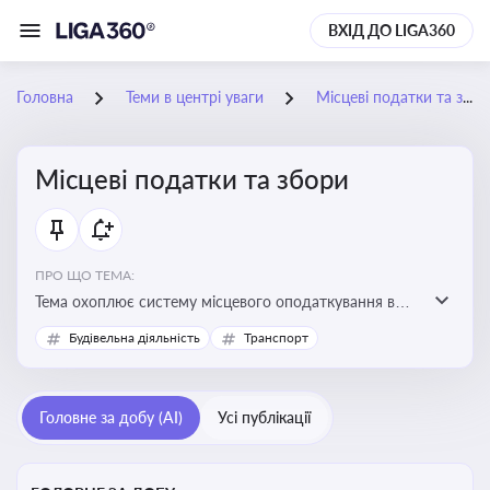
ВХІД ДО LIGA360
Головна
Теми в центрі уваги
Місцеві податки та збори
Місцеві податки та збори
ПРО ЩО ТЕМА:
Тема охоплює систему місцевого оподаткування в
Україні, включаючи туристичний збір, плату за
Будівельна діяльність
Транспорт
земельні ділянки, за паркування транспорту
Головне за добу (AI)
Усі публікації