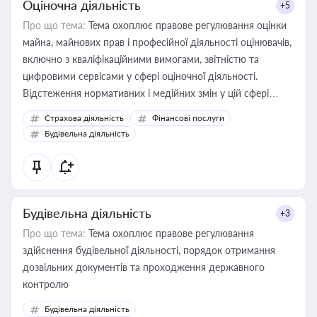
Оціночна діяльність
+5
Про що тема:
Тема охоплює правове регулювання оцінки
майна, майнових прав і професійної діяльності оцінювачів,
включно з кваліфікаційними вимогами, звітністю та
цифровими сервісами у сфері оціночної діяльності.
Відстеження нормативних і медійних змін у цій сфері
корисне для власника бізнесу, керівника, юриста або
Страхова діяльність
Фінансові послуги
бухгалтера під час оподаткування, приватизації, оренди
Будівельна діяльність
державного майна, корпоративних угод і перевірки
статусу суб'єктів оціночної діяльності
Будівельна діяльність
+3
Про що тема:
Тема охоплює правове регулювання
здійснення будівельної діяльності, порядок отримання
дозвільних документів та проходження державного
контролю
Будівельна діяльність