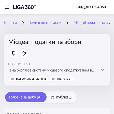
ВХІД ДО LIGA360
Головна
Теми в центрі уваги
Місцеві податки та збори
Місцеві податки та збори
ПРО ЩО ТЕМА:
Тема охоплює систему місцевого оподаткування в
Україні, включаючи туристичний збір, плату за
Будівельна діяльність
Транспорт
земельні ділянки, за паркування транспорту
Головне за добу (AI)
Усі публікації