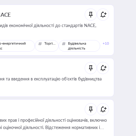
NACE
идів економічної діяльності до стандартів NACE,
о-енергетичний
Торгівля
Будівельна
+10
кс
діяльність
я та введення в експлуатацію об’єктів будівництва
х прав і професійної діяльності оцінювачів, включно
і оціночної діяльності. Відстеження нормативних і
иста або бухгалтера під час оподаткування,