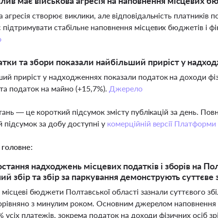
лив має військова агресія на наповнення місцевих б
а агресія створює виклики, але відповідальність платників 
 підтримувати стабільне наповнення місцевих бюджетів і фін
о
атки та збори показали найбільший приріст у надхо
ий приріст у надходженнях показали податок на доходи фізи
 та податок на майно (+15,7%).
Джерело
тань — це короткий підсумок змісту публікацій за день. По
 підсумок за добу доступні у
комерційній версії Платформи
 головне:
остання надходжень місцевих податків і зборів на По
ий збір та збір за паркування демонструють суттєве
і місцеві бюджети Полтавської області зазнали суттєвого з
орівняно з минулим роком. Основним джерелом наповнення 
 усіх платежів, зокрема податок на доходи фізичних осіб зрі