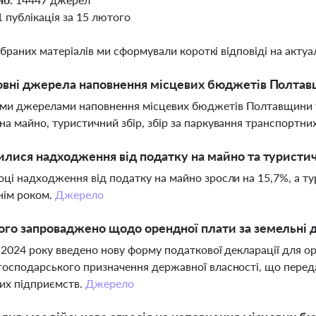
1 публікація за 15 лютого
ібраних матеріалів ми сформували короткі відповіді на актуал
овні джерела наповнення місцевих бюджетів Полтав
и джерелами наповнення місцевих бюджетів Полтавщини у 2
на майно, туристичний збір, збір за паркування транспортни
илися надходження від податку на майно та туристич
оці надходження від податку на майно зросли на 15,7%, а ту
нім роком.
Джерело
го запроваджено щодо орендної плати за земельні д
я 2024 року введено нову форму податкової декларації для ор
господарського призначення державної власності, що перед
их підприємств.
Джерело