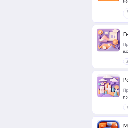
не
Е
Пр
ва
за
Р
Пр
пр
М