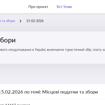
Про проєкт
Всі Теми
и та збори
15-02-2026
збори
15.02.2026 по темі: Місцеві податки та збори
но:
14447 джерел