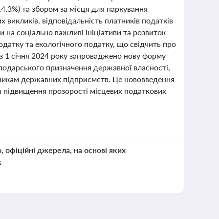
14,3%) та збором за місця для паркування
их викликів, відповідальність платників податків
 на соціально важливі ініціативи та розвиток
датку та екологічного податку, що свідчить про
, з 1 січня 2024 року запроваджено нову форму
сподарського призначення державної власності,
пникам державних підприємств. Це нововведення
та підвищення прозорості місцевих податкових
о, офіційні джерела, на основі яких
к