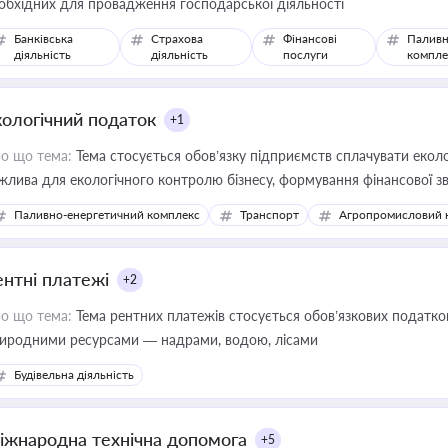
обхідних для провадження господарської діяльності
Банківська
Страхова
Фінансові
Паливн
діяльність
діяльність
послуги
компле
кологічний податок
+1
о що тема:
Тема стосується обов’язку підприємств сплачувати еколо
жлива для екологічного контролю бізнесу, формування фінансової 
конодавства
Паливно-енергетичний комплекс
Транспорт
Агропромисловий 
ентні платежі
+2
о що тема:
Тема рентних платежів стосується обов’язкових податков
иродними ресурсами — надрами, водою, лісами
Будівельна діяльність
іжнародна технічна допомога
+5