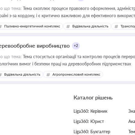
о що тема:
Тема охоплює процеси правового оформлення, адміністр
раїні з-за кордону, і є критично важливою для ефективного використ
фраструктурних проєктів
Паливно-енергетичний комплекс
Будівельна діяльність
Транспо
еревообробне виробництво
+2
о що тема:
Тема стосується організації та контролю процесів перер
ологічних вимог і безпеки праці на деревообробних підприємствах
Будівельна діяльність
Агропромисловий комплекс
Каталог рішень
Liga360: Керівник
Зн
Liga360: Юрист
Ак
Liga360: Бухгалтер
Тем