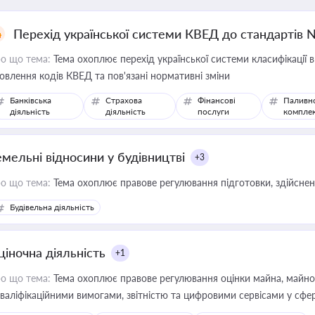
Перехід української системи КВЕД до стандартів 
о що тема:
Тема охоплює перехід української системи класифікації в
овлення кодів КВЕД та пов'язані нормативні зміни
Банківська
Страхова
Фінансові
Паливн
діяльність
діяльність
послуги
компле
емельні відносини у будівництві
+3
о що тема:
Тема охоплює правове регулювання підготовки, здійсненн
Будівельна діяльність
ціночна діяльність
+1
о що тема:
Тема охоплює правове регулювання оцінки майна, майнови
кваліфікаційними вимогами, звітністю та цифровими сервісами у сфер
дійних змін у цій сфері корисне для власника бізнесу, керівника, юр