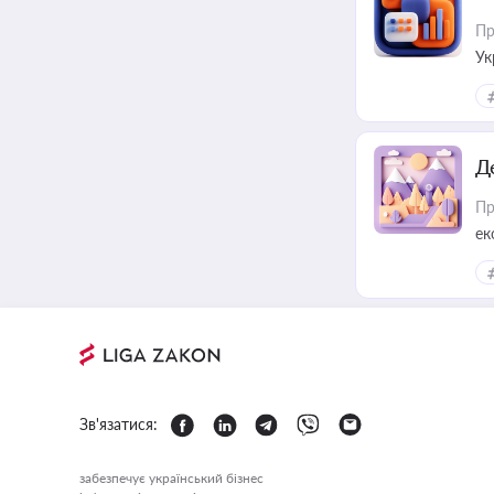
Пр
Ук
ін
Д
Пр
ек
Зв'язатися:
забезпечує український бізнес