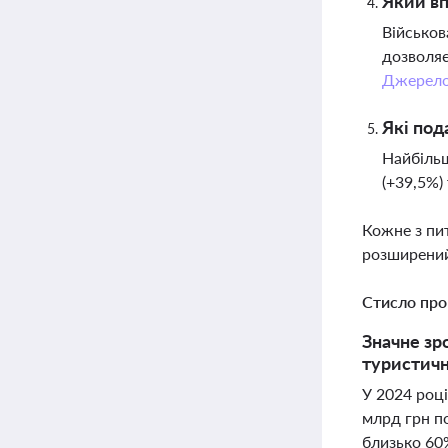
Який вп
Військов
дозволяє
Джерел
Які под
Найбільш
(+39,5%)
Кожне з пи
розширений
Стисло про
Значне зр
туристичн
У 2024 роц
млрд грн п
близько 60%