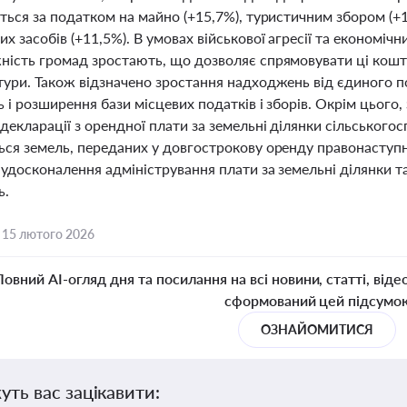
ться за податком на майно (+15,7%), туристичним збором (+
х засобів (+11,5%). В умовах військової агресії та економічн
ність громад зростають, що дозволяє спрямовувати ці кошти
тури. Також відзначено зростання надходжень від єдиного по
ь і розширення бази місцевих податків і зборів. Окрім цього
декларації з орендної плати за земельні ділянки сільського
ься земель, переданих у довгострокову оренду правонасту
 удосконалення адміністрування плати за земельні ділянки 
ь.
,
15 лютого 2026
Повний AI-огляд дня та посилання на всі новини, статті, віде
сформований цей підсумо
ОЗНАЙОМИТИСЯ
уть вас зацікавити: