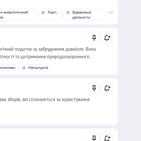
о-енергетичний
Торгівля
Будівельна
+2
кс
діяльність
гічний податок за забруднення довкілля. Вона
звітності та дотримання природоохоронного
комплекс
Металургія
их зборів, які сплачуються за користування