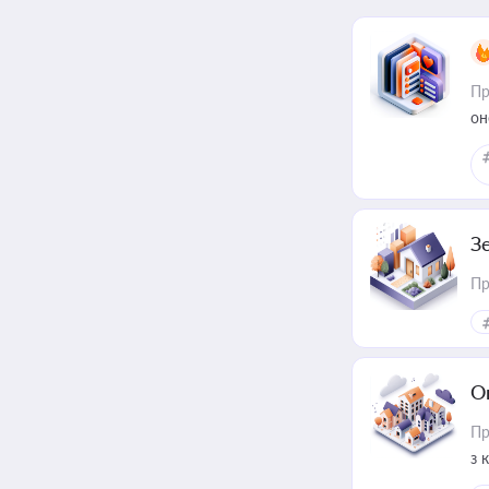
Пр
он
З
Пр
О
Пр
з 
ме