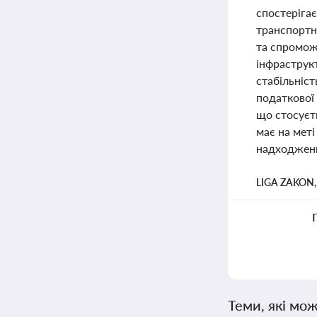
спостерігає
транспортни
та спромож
інфраструк
стабільніст
податкової 
що стосуєт
має на меті
надходжен
LIGA ZAKON
Теми, які мож