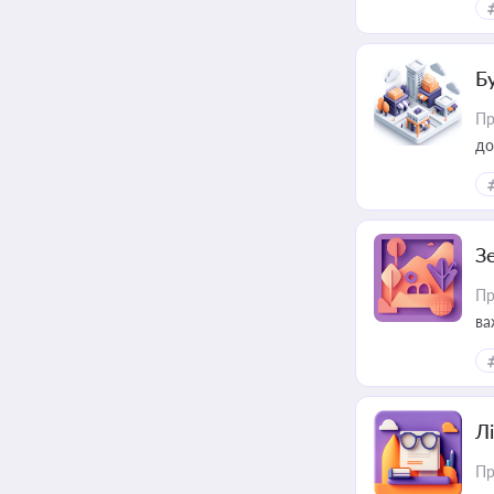
пр
Б
Пр
до
З
Пр
ва
ре
Лі
Пр