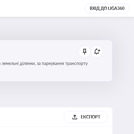
ВХІД ДО LIGA360
Тема охоплює систему місцевого оподаткування в Україні, включаючи туристичний збір, плату за земельні ділянки, за паркування транспорту
ЕКСПОРТ