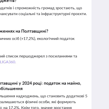
юджетів?
податків і спроможність громад зростають, що
ансувати соціальні та інфраструктурні проєкти.
дженнях на Полтавщині?
чних осіб (+17,2%), екологічний податок
вний список першоджерел з посиланнями та
 LIGA360.
лтавщині у 2024 році: податок на майно,
 збільшення
більшення надходжень, що становить додаткові 5
залишаються фізичні особи, які формують
с на 17,2%. Крім того, значне зростання