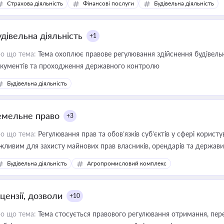
Страхова діяльність
Фінансові послуги
Будівельна діяльність
иватизації, оренди державного майна, корпоративних угод і перевірки
удівельна діяльність
+1
о що тема:
Тема охоплює правове регулювання здійснення будівельн
кументів та проходження державного контролю
Будівельна діяльність
емельне право
+3
о що тема:
Регулювання прав та обов’язків суб’єктів у сфері корист
жливим для захисту майнових прав власників, орендарів та держави
сурсами
Будівельна діяльність
Агропромисловий комплекс
цензії, дозволи
+10
о що тема:
Тема стосується правового регулювання отримання, пере